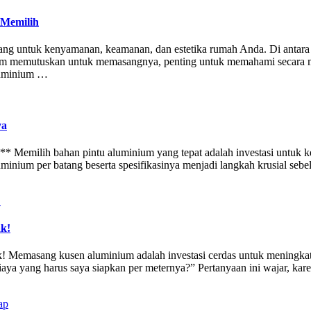
 Memilih
jang untuk kenyamanan, keamanan, dan estetika rumah Anda. Di antara 
m memutuskan untuk memasangnya, penting untuk memahami secara men
aluminium …
ya
* Memilih bahan pintu aluminium yang tepat adalah investasi untuk 
minium per batang beserta spesifikasinya menjadi langkah krusial seb
k!
Memasang kusen aluminium adalah investasi cerdas untuk meningkatkan
 biaya yang harus saya siapkan per meternya?” Pertanyaan ini wajar, 