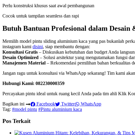
Perlu konstruksi khusus saat awal pembangunan
Cocok untuk tampilan seamless dan rapi
Butuh Bantuan Profesional dalam Desain &
Memilih model pintu sliding aluminium kaca yang pas bukanlah perka
instagram kami
disini
, siap membantu dengan:
Konsultasi Gratis
– Diskusikan kebutuhan dan budget Anda langsung
Desain Optimized
– Solusi arsitektur yang mengutamakan fungsi dan 
Manajemen Material
– Rekomendasi pemilihan bahan berkualitas de
Jangan ragu untuk konsultasi via WhatsApp sekarang! Tim kami aka
Hubungi Kami: 082230000359
Percayakan pintu ideal untuk ruang kecil Anda pada tim ahli Klik K
Bagikan ini
Facebook
Twitter
WhatsApp
Tag:
#model pintu
#Pintu aluminium kaca
Pos Terkait