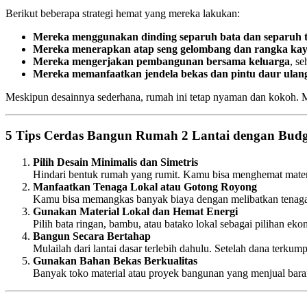
Berikut beberapa strategi hemat yang mereka lakukan:
Mereka menggunakan dinding separuh bata dan separuh t
Mereka menerapkan atap seng gelombang dan rangka ka
Mereka mengerjakan pembangunan bersama keluarga
, s
Mereka memanfaatkan jendela bekas dan pintu daur ulan
Meskipun desainnya sederhana, rumah ini tetap nyaman dan kokoh. Me
5 Tips Cerdas Bangun Rumah 2 Lantai dengan Budg
Pilih Desain Minimalis dan Simetris
Hindari bentuk rumah yang rumit. Kamu bisa menghemat materi
Manfaatkan Tenaga Lokal atau Gotong Royong
Kamu bisa memangkas banyak biaya dengan melibatkan tenaga k
Gunakan Material Lokal dan Hemat Energi
Pilih bata ringan, bambu, atau batako lokal sebagai pilihan e
Bangun Secara Bertahap
Mulailah dari lantai dasar terlebih dahulu. Setelah dana terku
Gunakan Bahan Bekas Berkualitas
Banyak toko material atau proyek bangunan yang menjual baran