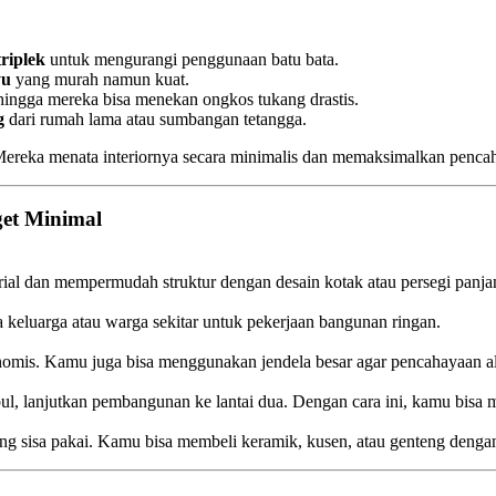
riplek
untuk mengurangi penggunaan batu bata.
yu
yang murah namun kuat.
ehingga mereka bisa menekan ongkos tukang drastis.
g
dari rumah lama atau sumbangan tetangga.
reka menata interiornya secara minimalis dan memaksimalkan pencahay
et Minimal
al dan mempermudah struktur dengan desain kotak atau persegi panja
eluarga atau warga sekitar untuk pekerjaan bangunan ringan.
konomis. Kamu juga bisa menggunakan jendela besar agar pencahayaan a
mpul, lanjutkan pembangunan ke lantai dua. Dengan cara ini, kamu bisa 
g sisa pakai. Kamu bisa membeli keramik, kusen, atau genteng dengan