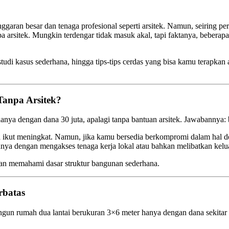
ran besar dan tenaga profesional seperti arsitek. Namun, seiring p
a arsitek. Mungkin terdengar tidak masuk akal, tapi faktanya, bebera
studi kasus sederhana, hingga tips-tips cerdas yang bisa kamu terapkan 
anpa Arsitek?
 dengan dana 30 juta, apalagi tanpa bantuan arsitek. Jawabannya: b
 ikut meningkat. Namun, jika kamu bersedia berkompromi dalam hal d
nya dengan mengakses tenaga kerja lokal atau bahkan melibatkan kel
an memahami dasar struktur bangunan sederhana.
rbatas
gun rumah dua lantai berukuran 3×6 meter hanya dengan dana sekitar 