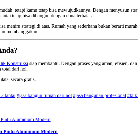
 mudah, tetapi kamu tetap bisa mewujudkannya. Dengan menyusun strat
ntai tetap bisa dibangun dengan dana terbatas.
a meniru strategi di atas. Rumah yang sederhana bukan berarti mur
n dan membanggakan.
 Anda?
lik Konstruksi
siap membantu. Dengan proses yang aman, efisien, dan 
otal dari nol.
atsi secara gratis.
2 lantai
#jasa bangun rumah dari nol
#jasa bangunan profesional
#klik
sen Pintu Aluminium Modern