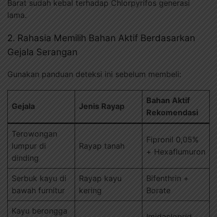
Barat sudah kebal terhadap Chlorpyrifos generasi
lama.
2. Rahasia Memilih Bahan Aktif Berdasarkan
Gejala Serangan
Gunakan panduan deteksi ini sebelum membeli:
Bahan Aktif
Gejala
Jenis Rayap
Rekomendasi
Terowongan
Fipronil 0,05%
lumpur di
Rayap tanah
+ Hexaflumuron
dinding
Serbuk kayu di
Rayap kayu
Bifenthrin +
bawah furnitur
kering
Borate
Kayu berongga
Imidacloprid