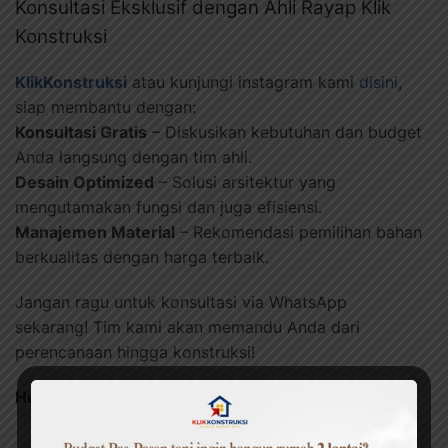
Konsultasi Eksklusif dengan Ahli Rayap Klik
Konstruksi
KlikKonstruksi
atau kunjungi instagram kami
disini
,
siap membantu dengan:
Konsultasi Gratis
– Diskusikan kebutuhan dan budget
Anda langsung dengan tim ahli.
Desain Optimized
– Solusi arsitektur yang
mengutamakan fungsi dan juga efisiensi.
Manajemen Material
– Rekomendasi pemilihan bahan
berkualitas dengan harga terbaik.
Jangan ragu untuk konsultasi via WhatsApp
sekarang! Tim kami akan memandu Anda dari
perencanaan hingga konstruksi!
Hubungi Kami: 082230000359