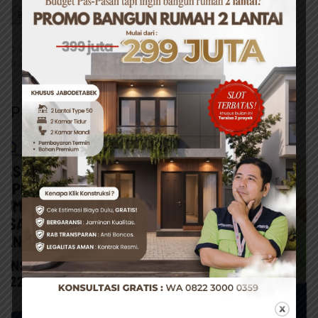
BAGIKAN INI
Facebook
Twitter
WhatsApp
TAG:
#CARA MENGHILANGKAN RAYAP
#JASA ANTI
RAYAP
Pos Terkait