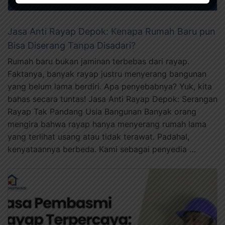
Jasa Anti Rayap Depok: Kenapa Rumah Baru pun
Bisa Diserang Tanpa Disadari?
Rumah baru bukan jaminan terbebas dari rayap.
Faktanya, banyak rayap justru menyerang bangunan
yang belum lama berdiri. Apa penyebabnya? Yuk, kita
bahas secara tuntas! Jasa Anti Rayap Depok: Serangan
Rayap Tak Pandang Usia Bangunan Banyak orang
mengira bahwa rayap hanya menyerang rumah lama
yang terlihat usang atau tidak terawat. Padahal,
kenyataannya berbeda. Kami sebagai penyedia …