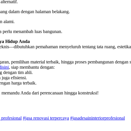
lternatif.
uang dalam dengan halaman belakang.
n alami.
a perlu menambah luas bangunan.
aya Hidup Anda
knis—dibutuhkan pemahaman menyeluruh tentang tata ruang, estetika, 
ran, pemilihan material terbaik, hingga proses pembangunan dengan sta
disini
, siap membantu dengan:
 dengan tim ahli.
juga efisiensi.
ngan harga terbaik.
n memandu Anda dari perencanaan hingga konstruksi!
 profesional
#jasa renovasi terpercaya
#jasadesaininteriorprofesional