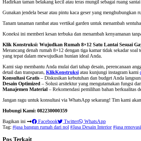
Hadirkan taman belakang kecil atau teras mungil sebagai ruang santai a
Gunakan jendela besar atau pintu kaca geser yang menghubungkan r
Tanam tanaman rambat atau vertikal garden untuk menambah sentuha
Koneksi ini memberi kesan terbuka dan menambah kenyamanan tanp
Klik Konstruksi: Wujudkan Rumah 8×12 Satu Lantai Sesuai G
Merancang denah rumah 8×12 dengan tiga kamar tidak sekadar soal te
yang tepat dalam mewujudkan hunian ideal Anda.
Kami siap membantu Anda mulai dari tahap desain, perencanaan angga
detail dan transparan,
KlikKonstruksi
atau kunjungi instagram kami
Konsultasi Gratis
– Diskusikan kebutuhan dan budget Anda langsung
Desain Optimized
– Solusi arsitektur yang mengutamakan fungsi dan 
Manajemen Material
– Rekomendasi pemilihan bahan berkualitas de
Jangan ragu untuk konsultasi via WhatsApp sekarang! Tim kami aka
Hubungi Kami: 082230000359
Bagikan ini
Facebook
Twitter
WhatsApp
Tag:
#jasa bangun rumah dari nol
#Jasa Desain Interior
#jasa renovasi
Pos Terkait