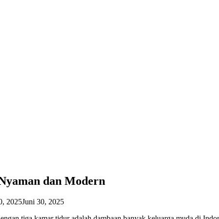
i Nyaman dan Modern
0, 2025
Juni 30, 2025
an tiga kamar tidur adalah dambaan banyak keluarga muda di Indones