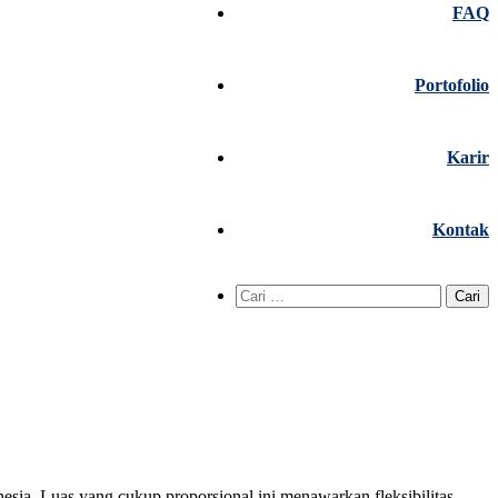
FAQ
Portofolio
Karir
Kontak
Cari
untuk:
ia. Luas yang cukup proporsional ini menawarkan fleksibilitas