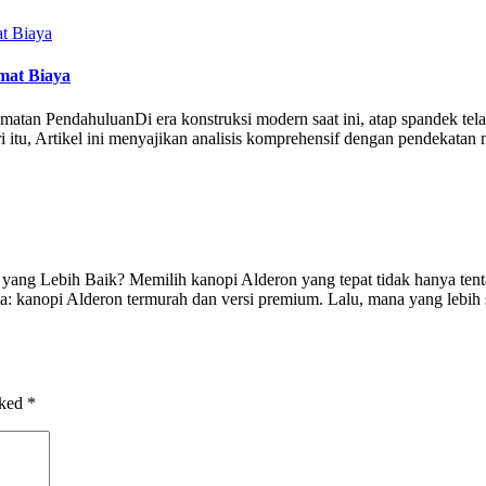
mat Biaya
matan PendahuluanDi era konstruksi modern saat ini, atap spandek tel
ri itu, Artikel ini menyajikan analisis komprehensif dengan pendekat
 Lebih Baik? Memilih kanopi Alderon yang tepat tidak hanya tentang h
a: kanopi Alderon termurah dan versi premium. Lalu, mana yang leb
rked
*