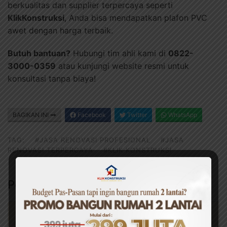
berkualitas dan supplier terpercaya seperti
KlikKonstruksi
, Anda bisa mendapatkan plafon PVC
awet dengan harga terbaik.
Butuh bantuan?
Hubungi tim ahli kami di
0822-
3000-0359
atau kunjungi website resmi untuk
konsultasi tanpa biaya!
BAGIKAN INI
Facebook
Twitter
WhatsApp
TAG:
#JASA RENOVASI PROFESIONAL
#JASA
RENOVASI TERPERCAYA
#KLIK KONSTRUKSI
Pos Terkait