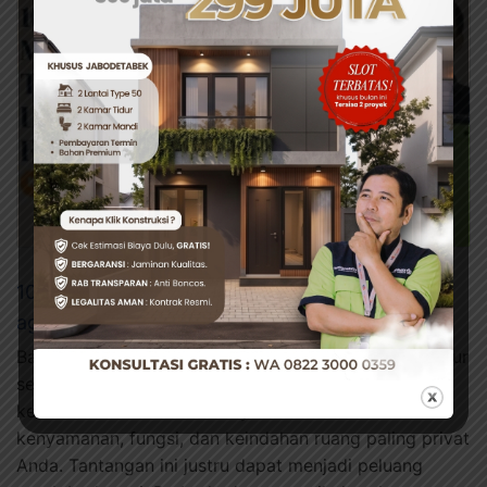
10 Trik Jenius Merenovasi Kamar Tidur Sempit
agar Lebih Luas dan Fungsional
Bagi banyak penghuni rumah di perkotaan, kamar tidur
sempit adalah sebuah keniscayaan. Namun,
keterbatasan luas seharusnya tidak membatasi
kenyamanan, fungsi, dan keindahan ruang paling privat
Anda. Tantangan ini justru dapat menjadi peluang