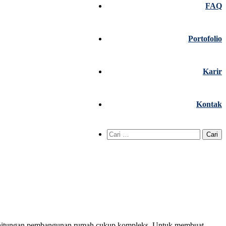
FAQ
Portofolio
Karir
Kontak
Cari
untuk:
erhitungan pembangunan rumah cukup kompleks. Untuk membuat