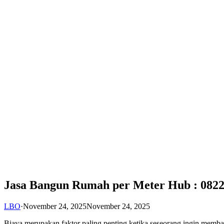
Jasa Bangun Rumah per Meter Hub : 0822
LBO
·
November 24, 2025
November 24, 2025
Biaya merupakan faktor paling penting ketika seseorang ingin me