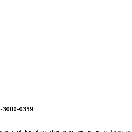
-3000-0359
mbangun rumah. Banyak orang bingung menentukan anggaran karena p