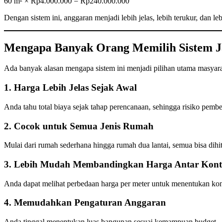
60 m² × Rp4.000.000 = Rp240.000.000
Dengan sistem ini, anggaran menjadi lebih jelas, lebih terukur, dan
Mengapa Banyak Orang Memilih Sistem J
Ada banyak alasan mengapa sistem ini menjadi pilihan utama masyara
1. Harga Lebih Jelas Sejak Awal
Anda tahu total biaya sejak tahap perencanaan, sehingga risiko pem
2. Cocok untuk Semua Jenis Rumah
Mulai dari rumah sederhana hingga rumah dua lantai, semua bisa dihi
3. Lebih Mudah Membandingkan Harga Antar Kont
Anda dapat melihat perbedaan harga per meter untuk menentukan kont
4. Memudahkan Pengaturan Anggaran
Anda tinggal menentukan luas bangunan sesuai kemampuan budget.