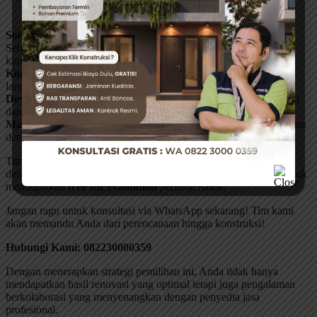
Virtual meeting dengan site manager
Solusi Renovasi Terintegrasi dari Klik Konstruksi
Sebagai spesialis renovasi rumah di Depok,
KlikKonstruksi
atau
kunjungi instagram kami
disini
, siap membantu dengan:
Konsultasi Gratis
– Diskusikan kebutuhan dan budget Anda
langsung dengan tim ahli.
Desain Optimized
– Solusi arsitektur yang mengutamakan fungsi
dan juga efisiensi.
Manajemen Material
– Rekomendasi pemilihan bahan berkualitas
dengan harga terbaik.
Tim ahli kami siap membantu mewujudkan hunian impian Anda
dengan presisi tinggi dan transparansi penuh. Segera hubungi untuk
mendapatkan
free site evaluation
pertama Anda!
Jangan ragu untuk konsultasi via WhatsApp sekarang! Tim kami
akan memandu Anda dari perencanaan hingga konstruksi!
Hubungi Kami: 082230000359
Dengan menerapkan strategi pemilihan ini, Anda tidak hanya
mendapatkan hasil renovasi yang optimal tetapi juga pengalaman
berkolaborasi yang menyenangkan dengan penyedia jasa
profesional.