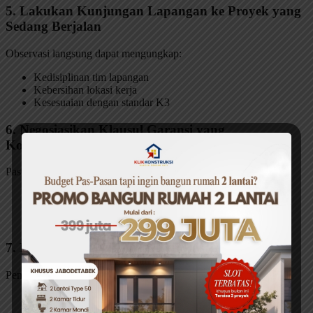
5. Lakukan Kunjungan Lapangan ke Proyek yang
Sedang Berjalan
Observasi langsung dapat mengungkap:
Kedisiplinan tim lapangan
Kebersihan lokasi kerja
Kesesuaian dengan standar K3
6. Negosiasikan Klausul Garansi yang
Komprehensif
Pastikan kontrak mencakup:
Garansi struktur (minimal 5 tahun)
Garansi finishing (1-2 tahun)
Respons time untuk service purna jual
7. Manfaatkan Teknologi Monitoring Proyek
Penyedia jasa modern biasanya menyediakan:
Update harian via aplikasi
Dokumentasi foto progress