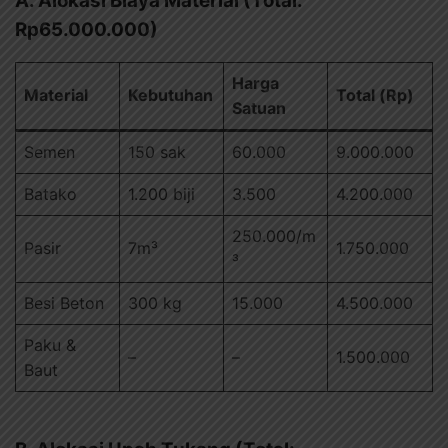
A. Alokasi Biaya Material (Total:
Rp65.000.000)
Harga
Material
Kebutuhan
Total (Rp)
Satuan
Semen
150 sak
60.000
9.000.000
Batako
1.200 biji
3.500
4.200.000
250.000/m
Pasir
7m³
1.750.000
³
Besi Beton
300 kg
15.000
4.500.000
Paku &
–
–
1.500.000
Baut