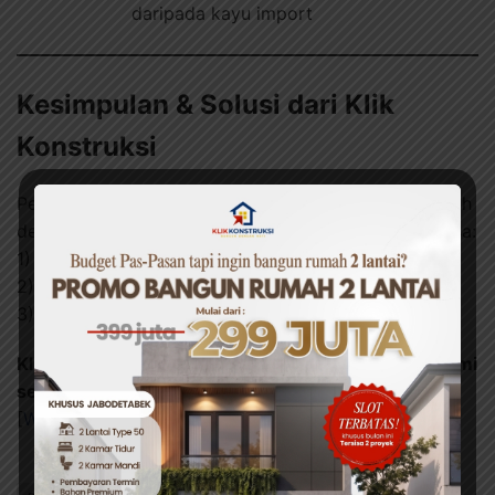
daripada kayu import
Kesimpulan & Solusi dari Klik
Konstruksi
Perhitungan akurat adalah kunci sukses bangun rumah
dengan budget ketat. Dengan kalkulator ini, Anda bisa:
1)
Menghindari kekurangan material
2)
Mengoptimalkan upah tenaga kerja
3)
Memiliki buffer biaya tak terduga
Klik tombol di bawah ini untuk menghubungi ahli kami
sekarang!
[
WhatsApp Klik Konstruksi
]