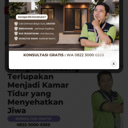
BAGIKAN INI
Facebook
Twitter
WhatsApp
Pin It
TAG:
#KLIK KONSTRUKSI
Pos Terkait