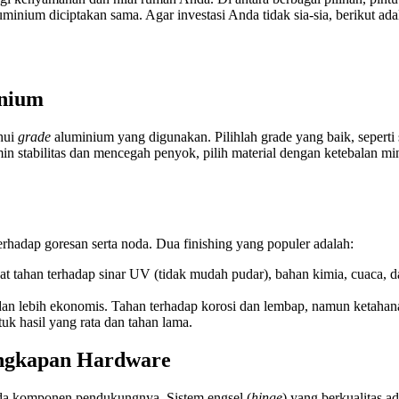
inium diciptakan sama. Agar investasi Anda tidak sia-sia, berikut adal
inium
hui
grade
aluminium yang digunakan. Pilihlah grade yang baik, seperti
amin stabilitas dan mencegah penyok, pilih material dengan ketebalan 
hadap goresan serta noda. Dua finishing yang populer adalah:
at tahan terhadap sinar UV (tidak mudah pudar), bahan kimia, cuaca, d
an lebih ekonomis. Tahan terhadap korosi dan lembap, namun ketaha
uk hasil yang rata dan tahan lama.
lengkapan Hardware
pada komponen pendukungnya. Sistem engsel (
hinge
) yang berkualitas a