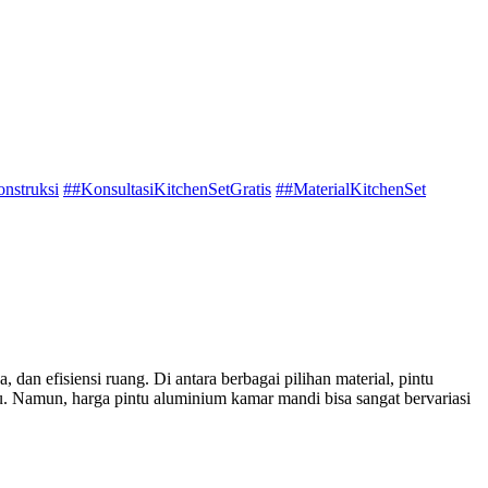
nstruksi
##KonsultasiKitchenSetGratis
##MaterialKitchenSet
an efisiensi ruang. Di antara berbagai pilihan material, pintu
u. Namun, harga pintu aluminium kamar mandi bisa sangat bervariasi