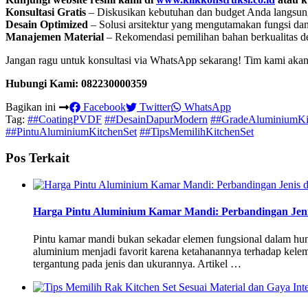
Konsultasi Gratis
– Diskusikan kebutuhan dan budget Anda langsung
Desain Optimized
– Solusi arsitektur yang mengutamakan fungsi dan 
Manajemen Material
– Rekomendasi pemilihan bahan berkualitas de
Jangan ragu untuk konsultasi via WhatsApp sekarang! Tim kami aka
Hubungi Kami: 082230000359
Bagikan ini
Facebook
Twitter
WhatsApp
Tag:
##CoatingPVDF
##DesainDapurModern
##GradeAluminiumKi
##PintuAluminiumKitchenSet
##TipsMemilihKitchenSet
Pos Terkait
Harga Pintu Aluminium Kamar Mandi: Perbandingan Jen
Pintu kamar mandi bukan sekadar elemen fungsional dalam hunia
aluminium menjadi favorit karena ketahanannya terhadap kelem
tergantung pada jenis dan ukurannya. Artikel …