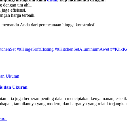
 dengan tim ahli.
juga efisiensi.
ngan harga terbaik.
n memandu Anda dari perencanaan hingga konstruksi!
tchenSet
##HingeSoftClosing
##KitchenSetAluminiumAwet
##KlikKo
is dan Ukuran
n—ia juga berperan penting dalam menciptakan kenyamanan, estetika, d
bapan, tampilannya yang modern, dan harganya yang relatif terjangka