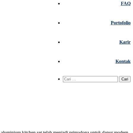
FAQ
Portofolio
Karir
Kontak
Cari
untuk:
tu aluminium kitchen set telah menjadi primadona untuk dapur modern