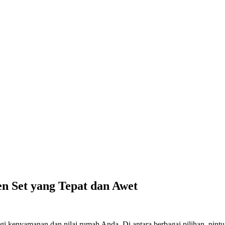
n Set yang Tepat dan Awet
bagi kenyamanan dan nilai rumah Anda. Di antara berbagai pilihan, pin