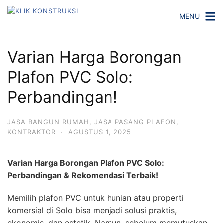
L
MENU
a
n
g
Varian Harga Borongan
s
u
Plafon PVC Solo:
n
Perbandingan!
g
k
e
JASA BANGUN RUMAH
,
JASA PASANG PLAFON
,
k
KONTRAKTOR
·
AGUSTUS 1, 2025
o
n
Varian Harga Borongan Plafon PVC Solo:
t
Perbandingan & Rekomendasi Terbaik!
e
n
Memilih plafon PVC untuk hunian atau properti
komersial di Solo bisa menjadi solusi praktis,
ekonomis, dan estetik. Namun, sebelum memutuskan,