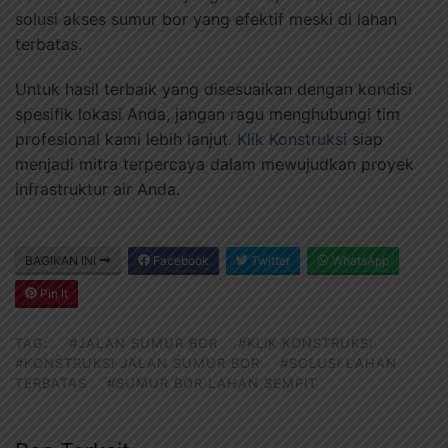
solusi akses sumur bor yang efektif meski di lahan
terbatas.
Untuk hasil terbaik yang disesuaikan dengan kondisi
spesifik lokasi Anda, jangan ragu menghubungi tim
profesional kami lebih lanjut.
Klik Konstruksi
siap
menjadi mitra terpercaya dalam mewujudkan proyek
infrastruktur air Anda.
BAGIKAN INI
Facebook
Twitter
WhatsApp
Pin It
TAG:
#JALAN SUMUR BOR
#KLIK KONSTRUKSI
#KONSTRUKSI JALAN SUMUR BOR
#SOLUSI LAHAN
TERBATAS
#SUMUR BOR LAHAN SEMPIT