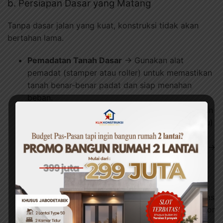
b. Persiapan Dasar yang Matang
Tanpa dasar jalan yang kuat, konstruksi tidak akan
bertahan lama.
Pemadatan Tanah Dasar
→ Gunakan alat
pemadat (stamper atau roller) untuk memastikan
tanah benar-benar padat dan siap menahan
beban.
Pembuatan Lapisan Dasar
→ Tambahkan lapisan
pondasi berupa batu belah atau sirtu (pasir batu)
untuk memperkuat jalan.
Penanganan Khusus untuk Tanah Bermasalah
→
Jika tanah labil atau berair, gunakan geotextile
atau sistem cakar ayam (pondasi silang) agar
tidak terjadi penurunan.
Tim Klik Konstruksi selalu memperhatikan kualitas
pemadatan dan lapisan dasar, karena inilah faktor
utama agar jalan tidak cepat retak.