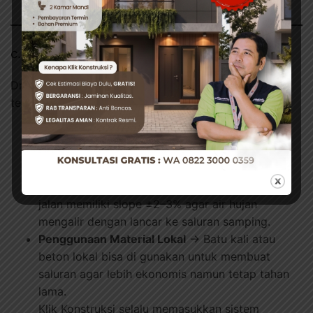
c. Sistem Drainase yang Cerdas
Drainase yang buruk akan membuat jalan mudah
tergenang, licin, bahkan cepat rusak.
Saluran Pembuangan Air Sederhana
→ Bisa
berupa parit kecil di sisi jalan yang mengalirkan
air ke titik terendah.
Kemiringan Cukup untuk Aliran Air
→ Pastikan
jalan memiliki slope ±2–3% agar air hujan
mengalir dengan lancar ke saluran samping.
Penggunaan Material Lokal
→ Batu kali atau
beton lokal bisa di gunakan untuk membuat
saluran agar lebih ekonomis namun tetap tahan
lama.
Klik Konstruksi selalu memasukkan sistem