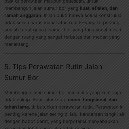
baik di perkotaan maupun pedesaan, untuk
membangun jalan sumur bor yang
kuat, efisien, dan
ramah anggaran
. Inilah bukti bahwa solusi konstruksi
tidak selalu harus mahal atau rumit—yang terpenting
adalah tepat guna.u sumur bor yang fungsional meski
dengan ruang yang sangat terbatas dan medan yang
menantang.
5. Tips Perawatan Rutin Jalan
Sumur Bor
Membangun jalan sumur bor minimalis yang kuat saja
tidak cukup. Agar jalur tetap
aman, fungsional, dan
tahan lama
, di butuhkan perawatan rutin. Perawatan ini
penting karena jalan sering di lalui kendaraan tangki air
dengan bobot berat, yang berpotensi menyebabkan
kerusakan lebih cepat jika tidak di awasi.