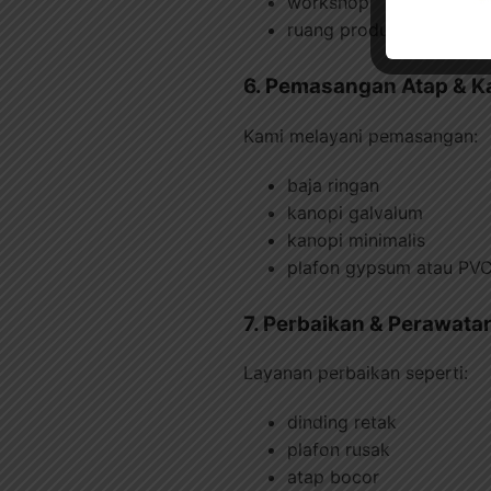
workshop
ruang produksi kecil
6. Pemasangan Atap & K
Kami melayani pemasangan:
baja ringan
kanopi galvalum
kanopi minimalis
plafon gypsum atau PV
7. Perbaikan & Perawat
Layanan perbaikan seperti:
dinding retak
plafon rusak
atap bocor