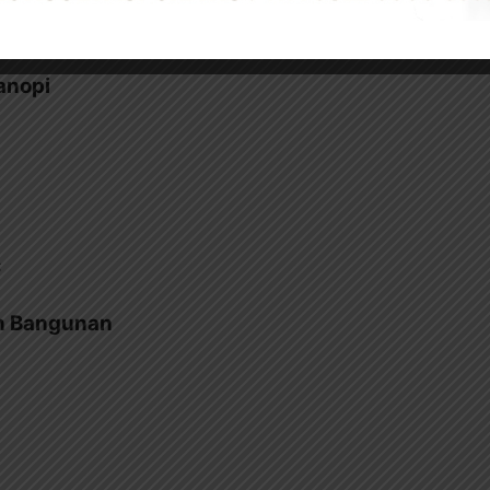
anopi
C
an Bangunan