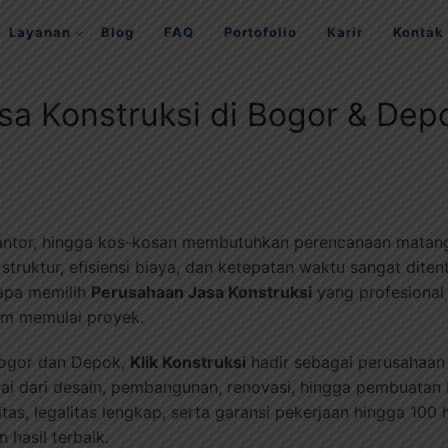
Layanan
Blog
FAQ
Portofolio
Karir
Kontak
sa Konstruksi di Bogor & Dep
ntor, hingga kos-kosan membutuhkan perencanaan matang 
truktur, efisiensi biaya, dan ketepatan waktu sangat dite
apa memilih
Perusahaan Jasa Konstruksi
yang profesional
um memulai proyek.
Bogor dan Depok,
Klik Konstruksi
hadir sebagai perusahaan 
i dari desain, pembangunan, renovasi, hingga pembuatan 
litas, legalitas lengkap, serta garansi pekerjaan hingga 10
hasil terbaik.