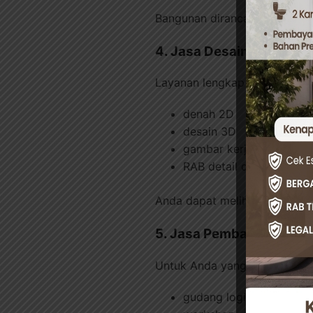
Bangunan dirancang efisien a
4. Jasa Desain Arsitektu
Layanan lengkap untuk peren
denah 2D
desain 3D
gambar kerja teknis
RAB detail dan transpar
Anda dapat melihat gambara
5. Jasa Pembangunan G
Untuk Anda yang membutuhkan
gudang logistik