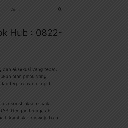
CARI
UNTUK:
ok Hub : 0822-
dan eksekusi yang tepat.
ntukan oleh pihak yang
 dan terpercaya menjadi
jasa konstruksi terbaik
RAB. Dengan tenaga ahli
0 hari, kami siap mewujudkan