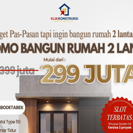
alisis struktur sehingga aman untuk jangka panjang.
 Kos-Kosan
an membangun: