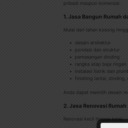
pribadi maupun komersial.
1. Jasa Bangun Rumah da
Mulai dari lahan kosong hingga
desain arsitektur
pondasi dan struktur
pemasangan dinding
rangka atap baja ringan
instalasi listrik dan plu
finishing lantai, dinding,
Anda dapat memilih desain mod
2. Jasa Renovasi Rumah
Renovasi kecil hingga total: