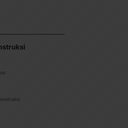
nstruksi
pok:
nstruksi.