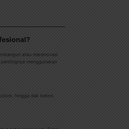
fesional?
membangun atau merenovasi
an pentingnya menggunakan
 kolom, hingga dak beton.