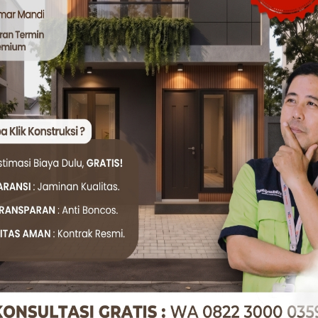
gar cepat balik modal.
r & RAB
canaan:
an
n bangunan sebelum pembangunan dimulai.
udang & Workshop
 bangunan komersial atau industri ringan, Klik Konstruk