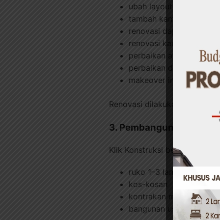
ubah layout ruangan
tambah kamar baru
renovasi dapur
renovasi kamar mandi
perbaikan atap bocor
perbaikan dinding retak
makeover interior
Renovasi dilakukan dengan an
3. Pembangunan Ruko &
Klik Konstruksi berpengalam
ruko 1–3 lantai
kos-kosan
kontrakan minimalis
bangunan usaha kecil