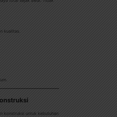
aya total sejak awal. Tidak
 kualitas.
kum.
onstruksi
n konstruksi untuk kebutuhan