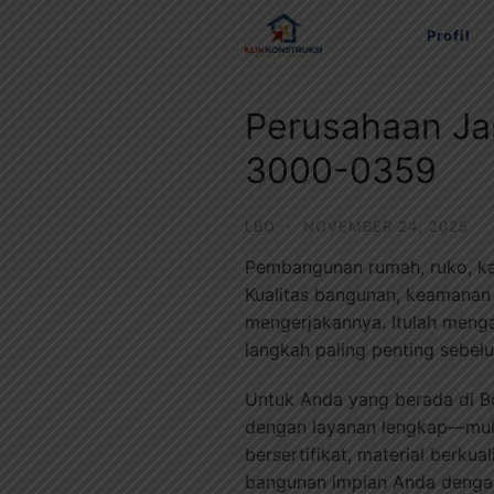
Langsung
Profil
ke
konten
Perusahaan Ja
3000-0359
LBO
·
NOVEMBER 24, 2025
Pembangunan rumah, ruko, ka
Kualitas bangunan, keamanan s
mengerjakannya. Itulah meng
langkah paling penting sebel
Untuk Anda yang berada di 
dengan layanan lengkap—mula
bersertifikat, material berkua
bangunan impian Anda dengan 