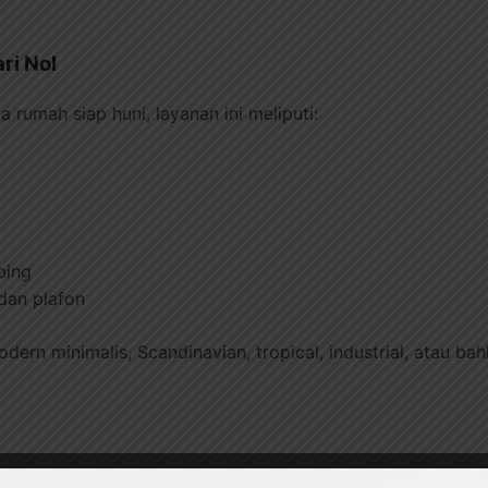
ri Nol
 rumah siap huni, layanan ini meliputi:
mbing
 dan plafon
ern minimalis, Scandinavian, tropical, industrial, atau ba