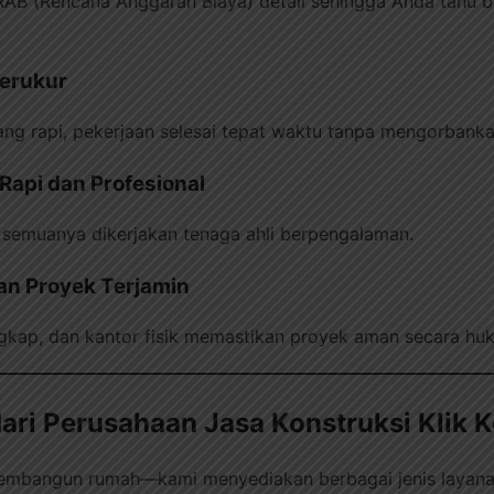
RAB (Rencana Anggaran Biaya) detail sehingga Anda tahu bi
Terukur
g rapi, pekerjaan selesai tepat waktu tanpa mengorbankan
Rapi dan Profesional
g, semuanya dikerjakan tenaga ahli berpengalaman.
an Proyek Terjamin
engkap, dan kantor fisik memastikan proyek aman secara hu
ri Perusahaan Jasa Konstruksi Klik K
 membangun rumah—kami menyediakan berbagai jenis layana