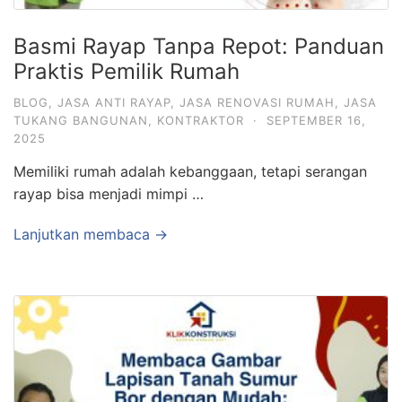
Basmi Rayap Tanpa Repot: Panduan
Praktis Pemilik Rumah
BLOG
,
JASA ANTI RAYAP
,
JASA RENOVASI RUMAH
,
JASA
TUKANG BANGUNAN
,
KONTRAKTOR
·
SEPTEMBER 16,
2025
Memiliki rumah adalah kebanggaan, tetapi serangan
rayap bisa menjadi mimpi …
Lanjutkan membaca →