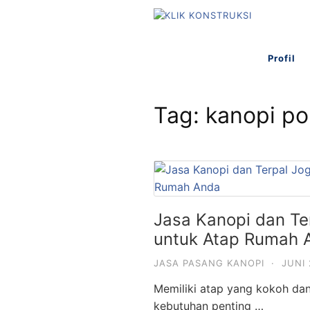
L
a
n
Profil
g
s
u
Tag:
kanopi po
n
g
k
e
k
o
n
Jasa Kanopi dan Ter
t
untuk Atap Rumah 
e
JASA PASANG KANOPI
·
JUNI 
n
Memiliki atap yang kokoh dan
kebutuhan penting …