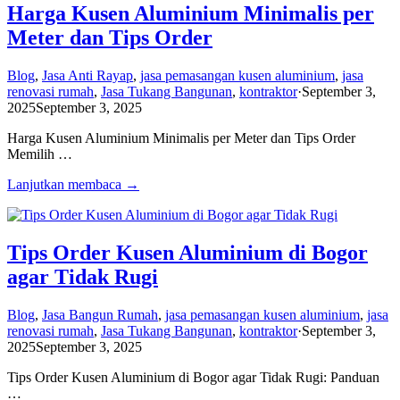
Harga Kusen Aluminium Minimalis per
Meter dan Tips Order
Blog
,
Jasa Anti Rayap
,
jasa pemasangan kusen aluminium
,
jasa
renovasi rumah
,
Jasa Tukang Bangunan
,
kontraktor
·
September 3,
2025
September 3, 2025
Harga Kusen Aluminium Minimalis per Meter dan Tips Order
Memilih …
Lanjutkan membaca →
Tips Order Kusen Aluminium di Bogor
agar Tidak Rugi
Blog
,
Jasa Bangun Rumah
,
jasa pemasangan kusen aluminium
,
jasa
renovasi rumah
,
Jasa Tukang Bangunan
,
kontraktor
·
September 3,
2025
September 3, 2025
Tips Order Kusen Aluminium di Bogor agar Tidak Rugi: Panduan
…