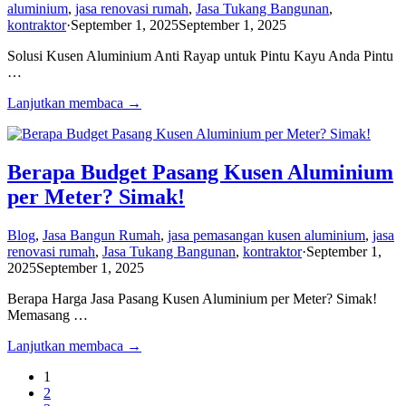
aluminium
,
jasa renovasi rumah
,
Jasa Tukang Bangunan
,
kontraktor
·
September 1, 2025
September 1, 2025
Solusi Kusen Aluminium Anti Rayap untuk Pintu Kayu Anda Pintu
…
Lanjutkan membaca →
Berapa Budget Pasang Kusen Aluminium
per Meter? Simak!
Blog
,
Jasa Bangun Rumah
,
jasa pemasangan kusen aluminium
,
jasa
renovasi rumah
,
Jasa Tukang Bangunan
,
kontraktor
·
September 1,
2025
September 1, 2025
Berapa Harga Jasa Pasang Kusen Aluminium per Meter? Simak!
Memasang …
Lanjutkan membaca →
1
2