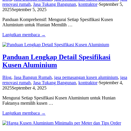
renovasi rumah
,
Jasa Tukang Bangunan
,
kontraktor
·
September 5,
2025
September 5, 2025
Panduan Komprehensif: Mengurai Setiap Spesifikasi Kusen
Aluminium untuk Hunian Memilih …
Lanjutkan membaca →
Panduan Lengkap Detail Spesifikasi
Kusen Aluminium
Blog
,
Jasa Bangun Rumah
,
jasa pemasangan kusen aluminium
,
jasa
renovasi rumah
,
Jasa Tukang Bangunan
,
kontraktor
·
September 4,
2025
September 4, 2025
Mengurai Setiap Spesifikasi Kusen Aluminium untuk Hunian
Faktanya memilih kusen …
Lanjutkan membaca →