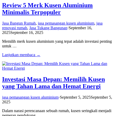
Review 5 Merk Kusen Aluminium
Minimalis Terpopuler
Jasa Bangun Rumah
,
jasa pemasangan kusen aluminium
,
jasa
renovasi rumah
,
Jasa Tukang Bangunan
·
September 16,
2025
September 16, 2025
Memilih merk kusen aluminium yang tepat adalah investasi penting
untuk …
Lanjutkan membaca →
Investasi Masa Depan: Memilih Kusen
yang Tahan Lama dan Hemat Energi
jasa pemasangan kusen aluminium
·
September 5, 2025
September 5,
2025
Dalam narasi perencanaan sebuah rumah, kusen seringkali menjadi
pemeran pendukung. …