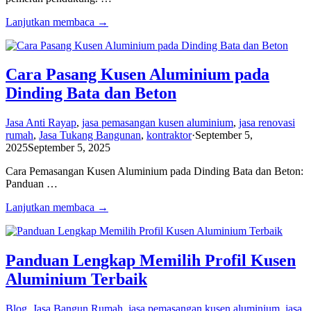
Lanjutkan membaca →
Cara Pasang Kusen Aluminium pada
Dinding Bata dan Beton
Jasa Anti Rayap
,
jasa pemasangan kusen aluminium
,
jasa renovasi
rumah
,
Jasa Tukang Bangunan
,
kontraktor
·
September 5,
2025
September 5, 2025
Cara Pemasangan Kusen Aluminium pada Dinding Bata dan Beton:
Panduan …
Lanjutkan membaca →
Panduan Lengkap Memilih Profil Kusen
Aluminium Terbaik
Blog
,
Jasa Bangun Rumah
,
jasa pemasangan kusen aluminium
,
jasa