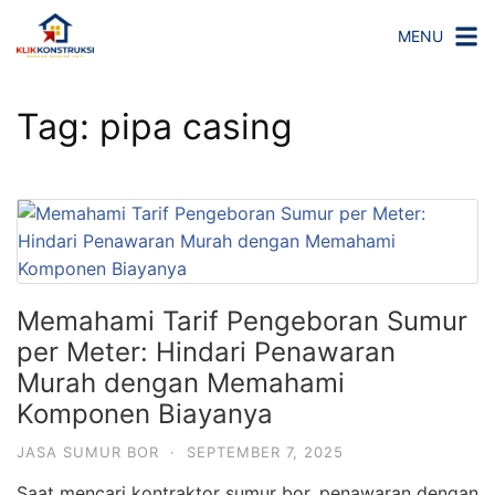
Langsung
MENU
ke
konten
Tag:
pipa casing
Memahami Tarif Pengeboran Sumur
per Meter: Hindari Penawaran
Murah dengan Memahami
Komponen Biayanya
JASA SUMUR BOR
·
SEPTEMBER 7, 2025
Saat mencari kontraktor sumur bor, penawaran dengan