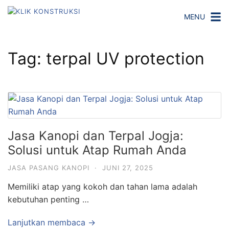
L
MENU
a
n
g
Tag:
terpal UV protection
s
u
n
g
k
e
Jasa Kanopi dan Terpal Jogja:
k
o
Solusi untuk Atap Rumah Anda
n
JASA PASANG KANOPI
·
JUNI 27, 2025
t
e
Memiliki atap yang kokoh dan tahan lama adalah
n
kebutuhan penting …
Lanjutkan membaca →