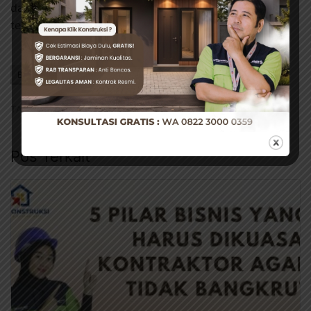
dan meningkatkan branding dengan kontraktor
terpercaya!
BAGIKAN INI
Facebook
Twitter
WhatsApp
TAG:
#JASA KONTRAKTOR TERPERCAYA
Pos Terkait