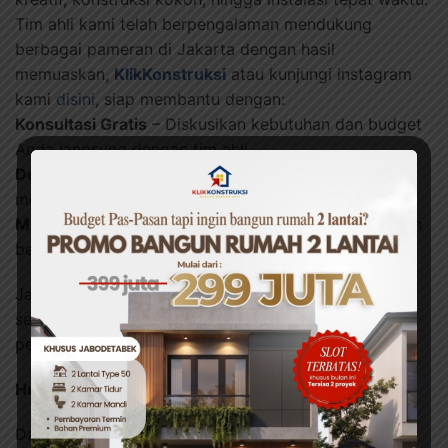
Tim ahli kami telah berpengalaman mendukung
berbagai pameran di Jakarta dengan hasil
memuaskan,
KlikKonstruksi
atau kunjungi instagram
kami
disini
, siap membantu dengan:
Konsultasi Gratis
– Diskusikan kebutuhan dan budget
Anda langsung dengan tim ahli.
Desain Optimized
– Solusi arsitektur yang
mengutamakan fungsi dan juga efisiensi.
Manajemen Material
– Rekomendasi pemilihan bahan
berkualitas dengan harga terbaik.
Jangan ragu untuk konsultasi via WhatsApp
sekarang! Tim kami akan memandu Anda dari
perencanaan hingga konstruksi!
Hubungi Kami: 082230000359
Dapatkan booth pameran yang menarik, fungsional,