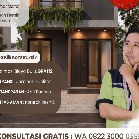
oyek berjalan lancar tanpa melebihi budget, tim ahli Klik
an RAB, hingga rekomendasi kontraktor terpercaya,
KlikKons
membantu dengan:
n kebutuhan dan budget Anda langsung dengan tim ahli.
sitektur yang mengutamakan fungsi dan juga efisiensi.
ndasi pemilihan bahan berkualitas dengan harga terbaik.
i via WhatsApp sekarang! Tim kami akan memandu Anda da
359
anpa gagal dengan panduan profesional dari Klik Konstruk
Twitter
WhatsApp
 DARI NOL
#JASA BANGUNAN PROFESIONAL