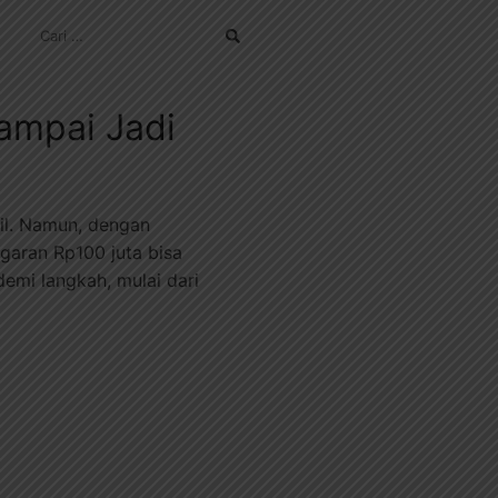
CARI
UNTUK:
ampai Jadi
il. Namun, dengan
garan Rp100 juta bisa
emi langkah, mulai dari