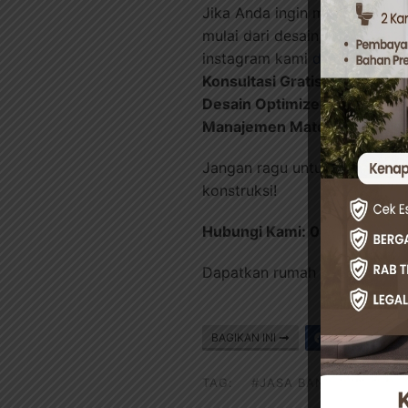
Jika Anda ingin memastikan pr
mulai dari desain, perhitung
instagram kami
disini
, siap 
Konsultasi Gratis
– Diskusika
Desain Optimized
– Solusi ar
Manajemen Material
– Rekome
Jangan ragu untuk konsultas
konstruksi!
Hubungi Kami: 082230000
Dapatkan rumah impian Anda t
BAGIKAN INI
Facebook
TAG:
#JASA BANGUN RUMAH