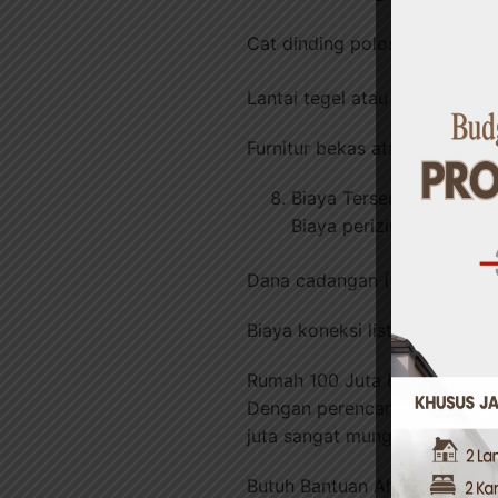
Cat dinding polos (warna ter
Lantai tegel atau semen poles
Furnitur bekas atau rakitan sen
Biaya Tersembunyi yang
Biaya perizinan (IMB, retr
Dana cadangan (10-15% dari t
Biaya koneksi listrik & air (jik
Rumah 100 Juta Bisa Jadi Nya
Dengan perencanaan cermat, m
juta sangat mungkin terwujud
Butuh Bantuan Ahli? Konsultas