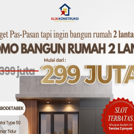
ang memperluas kesan ruang).
 (lebih murah dari keramik).
diri (kayu lokal bisa jadi pilihan).
 Sering Terlupakan
ibusi).
otal budget).
a belum tersedia).
ta!
aterial tepat, dan eksekusi disiplin, rumah sederhana di
. Kuncinya adalah hindari pemborosan dan manfaatkan sumb
i Gratis dengan Klik Konstruksi!