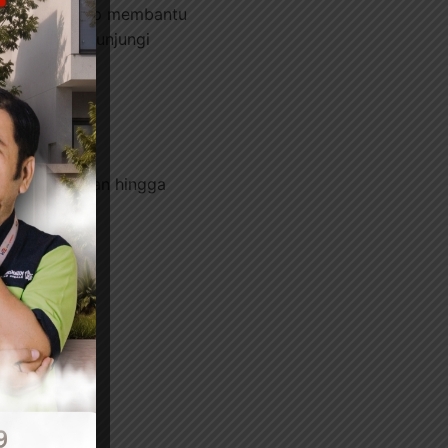
 Konstruksi siap membantu
truksi
atau kunjungi
ri perencanaan hingga
si!