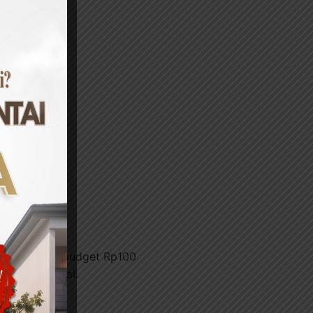
 desa dengan budget Rp100
er daya lokal.