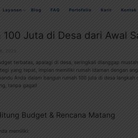
Layanan
Blog
FAQ
Portofolio
Karir
Kontak
100 Juta di Desa dari Awal S
 8, 2025
et terbatas, apalagi di desa, seringkali dianggap mustah
egi yang tepat, impian memiliki rumah idaman dengan ang
emandu Anda dalam bangun rumah 100 juta di desa langkah d
ng, tanpa gagal!
 Hitung Budget & Rencana Matang
da memiliki: