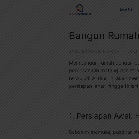
Langsung
Profil
ke
konten
Bangun Rumah 
JASA BANGUN RUMAH
·
JULI
Membangun rumah dengan budg
perencanaan matang dan strat
terwujud. Artikel ini akan m
persiapan lahan hingga finishi
1. Persiapan Awal:
Sebelum memulai, pastikan An