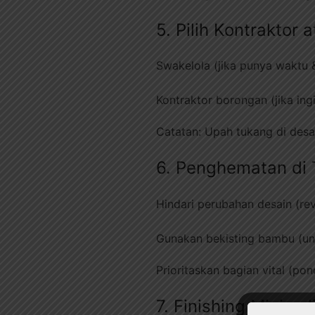
5. Pilih Kontraktor
Swakelola (jika punya waktu 
Kontraktor borongan (jika ing
Catatan: Upah tukang di desa
6. Penghematan di 
Hindari perubahan desain (re
Gunakan bekisting bambu (unt
Prioritaskan bagian vital (pon
7. Finishing Minima