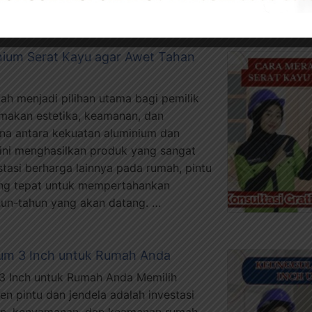
nium Serat Kayu agar Awet Tahan
lah menjadi pilihan utama bagi pemilik
akan estetika, keamanan, dan
na antara kekuatan aluminium dan
 ini menghasilkan produk yang sangat
stasi berharga lainnya pada rumah, pintu
ang tepat untuk mempertahankan
un-tahun yang akan datang. …
ium 3 Inch untuk Rumah Anda
3 Inch untuk Rumah Anda Memilih
en pintu dan jendela adalah investasi
an, kenyamanan, dan keamanan rumah.