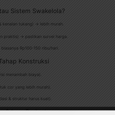
 atau Sistem Swakelola?
& kenalan tukang) → lebih murah.
in praktis) → pastikan survei harga.
 biasanya Rp100-150 ribu/hari.
Tahap Konstruksi
visi menambah biaya).
uk cor yang lebih murah).
dasi & struktur harus kuat).
lis & Low Budget