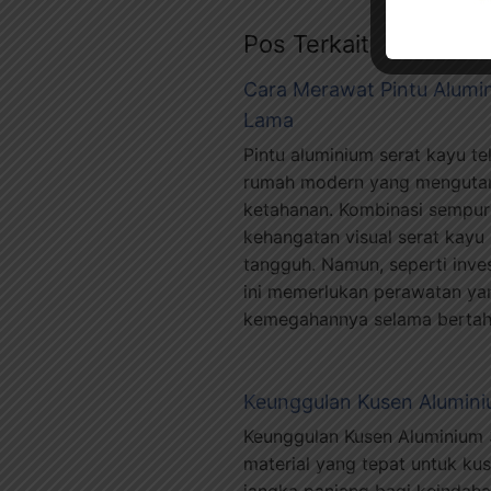
Pos Terkait
Cara Merawat Pintu Alumi
Lama
Pintu aluminium serat kayu te
rumah modern yang mengutam
ketahanan. Kombinasi sempur
kehangatan visual serat kayu
tangguh. Namun, seperti inve
ini memerlukan perawatan y
kemegahannya selama bertah
Keunggulan Kusen Alumin
Keunggulan Kusen Aluminium 
material yang tepat untuk kus
jangka panjang bagi keindah