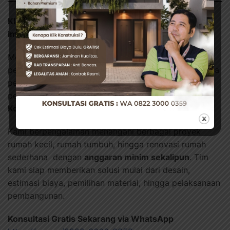
Klik Konstruksi Siap Membantu Wujudkan Rumah
Impian Anda
Memiliki rumah sendiri, sekecil apa pun, adalah
pencapaian besar. Tapi agar tidak salah langkah, Anda
perlu perhitungan yang matang dan strategi
pembangunan yang tepat sejak awal. Di sinilah
Klik
Konstruksi
hadir membantu Anda.
Kami berpengalaman menangani berbagai proyek
rumah kecil, rumah tumbuh, hingga renovasi rumah
sederhana dengan
anggaran minim sekalipun
. Tim
kami siap memberikan solusi mulai dari desain,
estimasi biaya, pemilihan material, hingga pelaksanaan
pembangunan.
Konsultasi Gratis Sekarang via WhatsApp