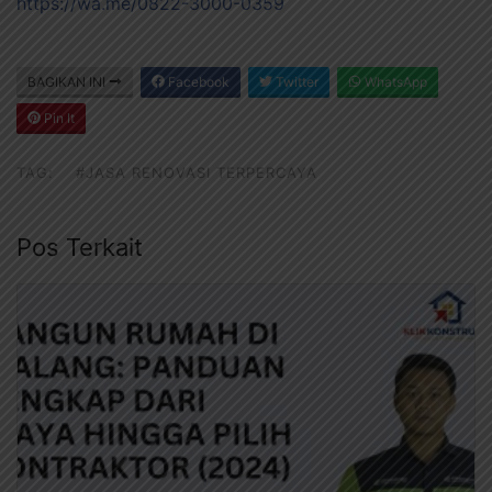
https://wa.me/0822-3000-0359
BAGIKAN INI
Facebook
Twitter
WhatsApp
Pin It
TAG:
#JASA RENOVASI TERPERCAYA
Pos Terkait