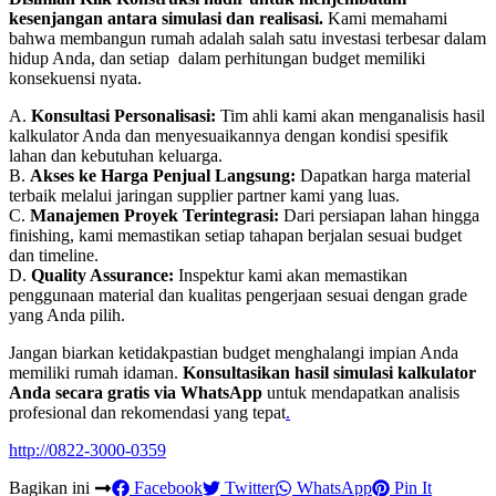
kesenjangan antara simulasi dan realisasi.
Kami memahami
bahwa membangun rumah adalah salah satu investasi terbesar dalam
hidup Anda, dan setiap dalam perhitungan budget memiliki
konsekuensi nyata.
A.
Konsultasi Personalisasi:
Tim ahli kami akan menganalisis hasil
kalkulator Anda dan menyesuaikannya dengan kondisi spesifik
lahan dan kebutuhan keluarga.
B.
Akses ke Harga Penjual Langsung:
Dapatkan harga material
terbaik melalui jaringan supplier partner kami yang luas.
C.
Manajemen Proyek Terintegrasi:
Dari persiapan lahan hingga
finishing, kami memastikan setiap tahapan berjalan sesuai budget
dan timeline.
D.
Quality Assurance:
Inspektur kami akan memastikan
penggunaan material dan kualitas pengerjaan sesuai dengan grade
yang Anda pilih.
Jangan biarkan ketidakpastian budget menghalangi impian Anda
memiliki rumah idaman.
Konsultasikan hasil simulasi kalkulator
Anda secara gratis via WhatsApp
untuk mendapatkan analisis
profesional dan rekomendasi yang tepat
.
http://0822-3000-0359
Bagikan ini
Facebook
Twitter
WhatsApp
Pin It