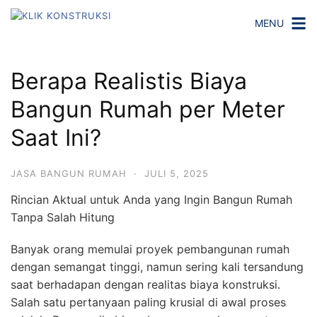
L
MENU
a
n
g
Berapa Realistis Biaya
s
u
Bangun Rumah per Meter
n
Saat Ini?
g
k
e
JASA BANGUN RUMAH
·
JULI 5, 2025
k
Rincian Aktual untuk Anda yang Ingin Bangun Rumah
o
Tanpa Salah Hitung
n
t
Banyak orang memulai proyek pembangunan rumah
e
dengan semangat tinggi, namun sering kali tersandung
n
saat berhadapan dengan realitas biaya konstruksi.
Salah satu pertanyaan paling krusial di awal proses