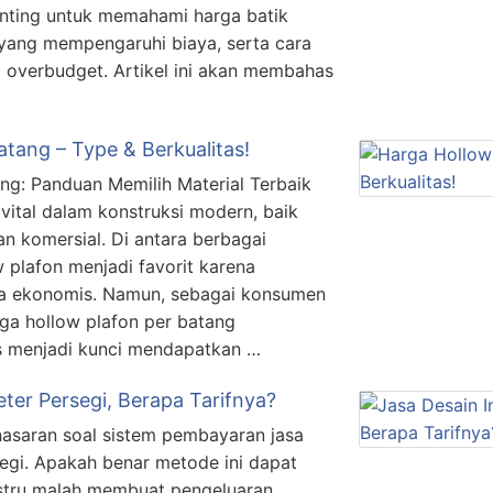
ting untuk memahami harga batik
 yang mempengaruhi biaya, serta cara
a overbudget. Artikel ini akan membahas
atang – Type & Berkualitas!
ng: Panduan Memilih Material Terbaik
ital dalam konstruksi modern, baik
 komersial. Di antara berbagai
w plafon menjadi favorit karena
ga ekonomis. Namun, sebagai konsumen
ga hollow plafon per batang
is menjadi kunci mendapatkan …
eter Persegi, Berapa Tarifnya?
asaran soal sistem pembayaran jasa
segi. Apakah benar metode ini dapat
stru malah membuat pengeluaran