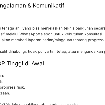
engalaman & Komunikatif
u tenaga ahli yang bisa menjelaskan teknis bangunan secara
nsif melalui WhatsApp/telepon untuk kebutuhan konsultasi.
ik akan memberi laporan harian/mingguan tentang progress
sulit dihubungi, tidak punya tim tetap, atau mengandalkan pe
P Tinggi di Awal
n:
k.
rogress fisik.
ksaan.
-70% lalu menghilang atau kerja asal-asalan.