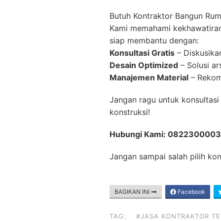
Butuh Kontraktor Bangun Rum
Kami memahami kekhawatiran
siap membantu dengan:
Konsultasi Gratis
– Diskusika
Desain Optimized
– Solusi ar
Manajemen Material
– Rekome
Jangan ragu untuk konsultas
konstruksi!
Hubungi Kami: 082230000
Jangan sampai salah pilih ko
BAGIKAN INI
Facebook
TAG:
#JASA KONTRAKTOR T