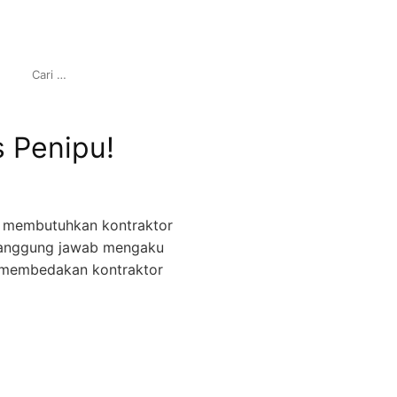
C
A
R
I
s Penipu!
U
N
T
U
K
ng membutuhkan kontraktor
:
rtanggung jawab mengaku
a membedakan kontraktor