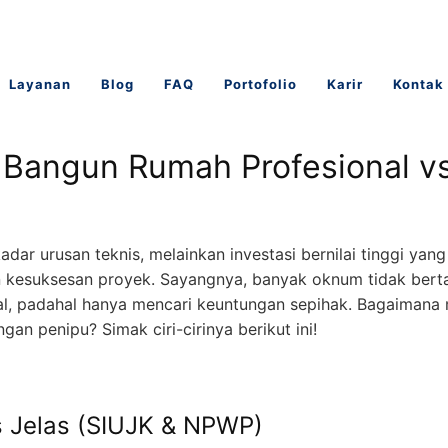
Layanan
Blog
FAQ
Portofolio
Karir
Kontak
r Bangun Rumah Profesional v
r urusan teknis, melainkan investasi bernilai tinggi ya
n kesuksesan proyek. Sayangnya, banyak oknum tidak be
nal, padahal hanya mencari keuntungan sepihak. Bagaiman
an penipu? Simak ciri-cirinya berikut ini!
as Jelas (SIUJK & NPWP)