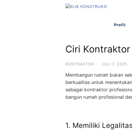
L
a
n
Profil
g
s
u
Ciri Kontrakto
n
g
k
KONTRAKTOR
·
JULI 7, 2025
e
Membangun rumah bukan sekada
k
berkualitas untuk menentuka
o
sebagai kontraktor profesio
n
bangun rumah profesional deng
t
e
n
1. Memiliki Legalit