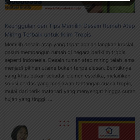
Keunggulan dan Tips Memilih Desain Rumah Atap
Miring Terbaik untuk Iklim Tropis
Memilih desain atap yang tepat adalah langkah krusial
dalam membangun rumah di negara beriklim tropis
seperti Indonesia. Desain rumah atap miring telah lama
menjadi pilihan utama bukan tanpa alasan. Bentuknya
yang khas bukan sekadar elemen estetika, melainkan
solusi cerdas yang menjawab tantangan cuaca tropis;
mulai dari terik matahari yang menyengat hingga curah
hujan yang tinggi. …