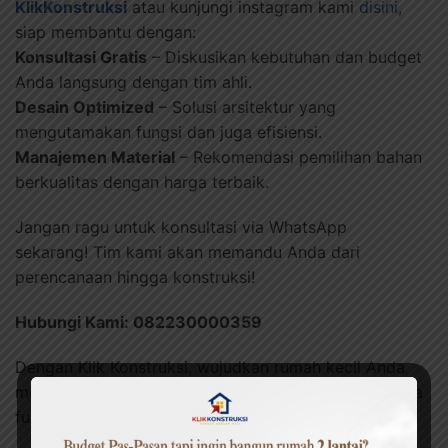
KlikKonstruksi
atau kunjungi instagram kami
disini
,
siap membantu dengan:
Konsultasi Gratis
– Diskusikan kebutuhan dan budget
Anda langsung dengan tim ahli.
Desain Optimized
– Solusi arsitektur yang
mengutamakan fungsi dan juga efisiensi.
Manajemen Material
– Rekomendasi pemilihan bahan
berkualitas dengan harga terbaik.
Jangan ragu untuk konsultasi via WhatsApp
sekarang! Tim kami akan memandu Anda dari
perencanaan hingga konstruksi!
Hubungi Kami: 082230000359
Dengan Klik Konstruksi, wujudkan rumah kecil Anda
menjadi ruang hidup yang luas secara visual dan kaya
fungsi!