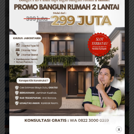
BAGIKAN INI
Facebook
Twitter
WhatsApp
TAG:
#JASA DESAIN INTERIOR
#JASA DESAIN
RUMAH
Pos Terkait