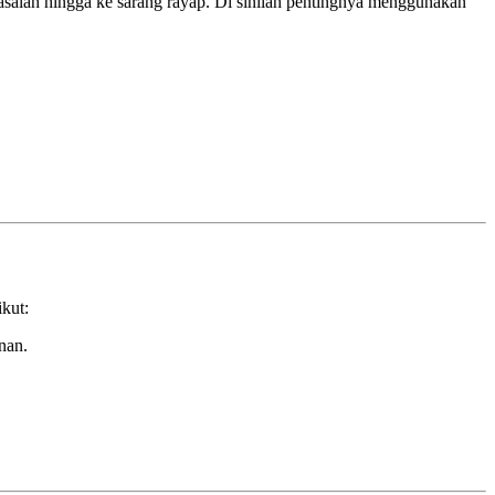
salah hingga ke sarang rayap. Di sinilah pentingnya menggunakan
kut:
nan.