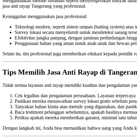
Mengandalkan metode rumahan seperti menyemprotkan minyak tanah at
jasa anti rayap Tangerang yang profesional.
Keunggulan menggunakan jasa profesional:
Teknologi modern, seperti sistem umpan (baiting system) atau i
Survey lokasi secara menyeluruh untuk mendeteksi sarang ters
Efektivitas jangka panjang, dengan jaminan perlindungan hing
Penggunaan bahan yang aman untuk anak-anak dan hewan peli
Selain itu, tim profesional juga memberikan edukasi kepada pemilik
Tips Memilih Jasa Anti Rayap di Tangera
Tidak semua layanan anti rayap memiliki kualitas dan pengalaman ya
Cek legalitas dan pengalaman perusahaan. Layanan terpercaya 
Pastikan mereka menawarkan survey lokasi gratis sebelum pen
Tanyakan bahan kimia atau metode yang digunakan, dan pasti
Baca testimoni pelanggan sebelumnya, apakah hasilnya memua
Periksa apakah mereka memberikan garansi, minimal satu tahu
Dengan langkah ini, Anda bisa memastikan bahwa uang yang Anda k