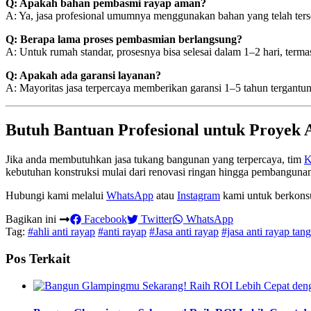
Q: Apakah bahan pembasmi rayap aman?
A: Ya, jasa profesional umumnya menggunakan bahan yang telah ters
Q: Berapa lama proses pembasmian berlangsung?
A: Untuk rumah standar, prosesnya bisa selesai dalam 1–2 hari, terma
Q: Apakah ada garansi layanan?
A: Mayoritas jasa terpercaya memberikan garansi 1–5 tahun tergantung
Butuh Bantuan Profesional untuk Proyek
Jika anda membutuhkan jasa tukang bangunan yang terpercaya, tim
K
kebutuhan konstruksi mulai dari renovasi ringan hingga pembangunan t
Hubungi kami melalui
WhatsApp
atau
Instagram
kami untuk berkonsul
Bagikan ini
Facebook
Twitter
WhatsApp
Tag:
#ahli anti rayap
#anti rayap
#Jasa anti rayap
#jasa anti rayap tan
Pos Terkait