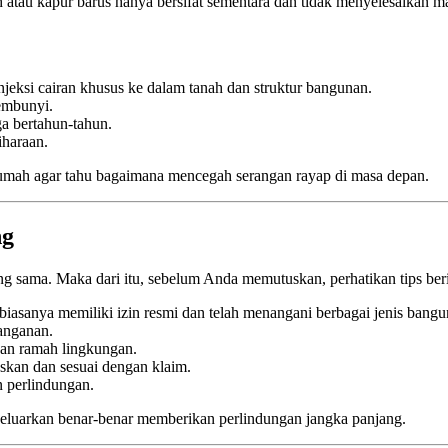
au kapur barus hanya bersifat sementara dan tidak menyelesaikan ma
njeksi cairan khusus ke dalam tanah dan struktur bangunan.
embunyi.
ga bertahun-tahun.
haraan.
 rumah agar tahu bagaimana mencegah serangan rayap di masa depan.
ng
ng sama. Maka dari itu, sebelum Anda memutuskan, perhatikan tips beri
biasanya memiliki izin resmi dan telah menangani berbagai jenis bangu
anganan.
kan ramah lingkungan.
skan dan sesuai dengan klaim.
n perlindungan.
eluarkan benar-benar memberikan perlindungan jangka panjang.