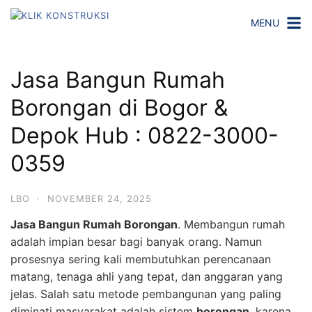
Langsung
MENU
ke
konten
Jasa Bangun Rumah
Borongan di Bogor &
Depok Hub : 0822-3000-
0359
LBO
·
NOVEMBER 24, 2025
Jasa Bangun Rumah Borongan
. Membangun rumah
adalah impian besar bagi banyak orang. Namun
prosesnya sering kali membutuhkan perencanaan
matang, tenaga ahli yang tepat, dan anggaran yang
jelas. Salah satu metode pembangunan yang paling
diminati masyarakat adalah sistem
borongan
, karena