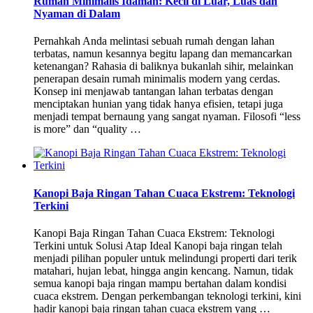
Rumah Minimalis Idaman: Kecil di Luar, Luas dan
Nyaman di Dalam
Pernahkah Anda melintasi sebuah rumah dengan lahan
terbatas, namun kesannya begitu lapang dan memancarkan
ketenangan? Rahasia di baliknya bukanlah sihir, melainkan
penerapan desain rumah minimalis modern yang cerdas.
Konsep ini menjawab tantangan lahan terbatas dengan
menciptakan hunian yang tidak hanya efisien, tetapi juga
menjadi tempat bernaung yang sangat nyaman. Filosofi “less
is more” dan “quality …
Kanopi Baja Ringan Tahan Cuaca Ekstrem: Teknologi
Terkini
Kanopi Baja Ringan Tahan Cuaca Ekstrem: Teknologi
Terkini untuk Solusi Atap Ideal Kanopi baja ringan telah
menjadi pilihan populer untuk melindungi properti dari terik
matahari, hujan lebat, hingga angin kencang. Namun, tidak
semua kanopi baja ringan mampu bertahan dalam kondisi
cuaca ekstrem. Dengan perkembangan teknologi terkini, kini
hadir kanopi baja ringan tahan cuaca ekstrem yang …