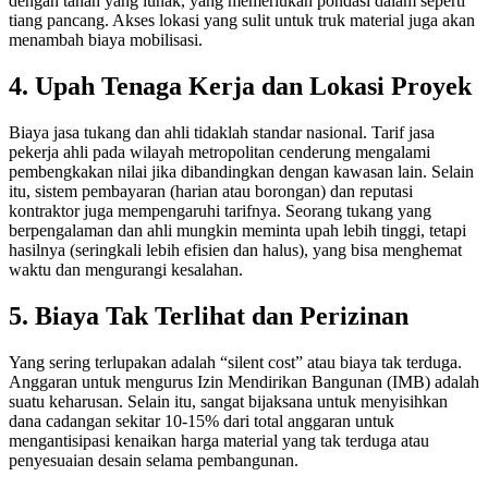
dengan tanah yang lunak, yang memerlukan pondasi dalam seperti
tiang pancang. Akses lokasi yang sulit untuk truk material juga akan
menambah biaya mobilisasi.
4. Upah Tenaga Kerja dan Lokasi Proyek
Biaya jasa tukang dan ahli tidaklah standar nasional. Tarif jasa
pekerja ahli pada wilayah metropolitan cenderung mengalami
pembengkakan nilai jika dibandingkan dengan kawasan lain. Selain
itu, sistem pembayaran (harian atau borongan) dan reputasi
kontraktor juga mempengaruhi tarifnya. Seorang tukang yang
berpengalaman dan ahli mungkin meminta upah lebih tinggi, tetapi
hasilnya (seringkali lebih efisien dan halus), yang bisa menghemat
waktu dan mengurangi kesalahan.
5. Biaya Tak Terlihat dan Perizinan
Yang sering terlupakan adalah “silent cost” atau biaya tak terduga.
Anggaran untuk mengurus Izin Mendirikan Bangunan (IMB) adalah
suatu keharusan. Selain itu, sangat bijaksana untuk menyisihkan
dana cadangan sekitar 10-15% dari total anggaran untuk
mengantisipasi kenaikan harga material yang tak terduga atau
penyesuaian desain selama pembangunan.