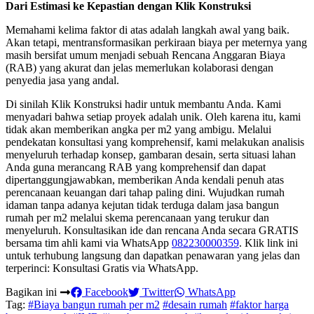
Dari Estimasi ke Kepastian dengan Klik Konstruksi
Memahami kelima faktor di atas adalah langkah awal yang baik.
Akan tetapi, mentransformasikan perkiraan biaya per meternya yang
masih bersifat umum menjadi sebuah Rencana Anggaran Biaya
(RAB) yang akurat dan jelas memerlukan kolaborasi dengan
penyedia jasa yang andal.
Di sinilah Klik Konstruksi hadir untuk membantu Anda. Kami
menyadari bahwa setiap proyek adalah unik. Oleh karena itu, kami
tidak akan memberikan angka per m2 yang ambigu. Melalui
pendekatan konsultasi yang komprehensif, kami melakukan analisis
menyeluruh terhadap konsep, gambaran desain, serta situasi lahan
Anda guna merancang RAB yang komprehensif dan dapat
dipertanggungjawabkan, memberikan Anda kendali penuh atas
perencanaan keuangan dari tahap paling dini. Wujudkan rumah
idaman tanpa adanya kejutan tidak terduga dalam jasa bangun
rumah per m2 melalui skema perencanaan yang terukur dan
menyeluruh. Konsultasikan ide dan rencana Anda secara GRATIS
bersama tim ahli kami via WhatsApp
082230000359
. Klik link ini
untuk terhubung langsung dan dapatkan penawaran yang jelas dan
terperinci: Konsultasi Gratis via WhatsApp.
Bagikan ini
Facebook
Twitter
WhatsApp
Tag:
#Biaya bangun rumah per m2
#desain rumah
#faktor harga