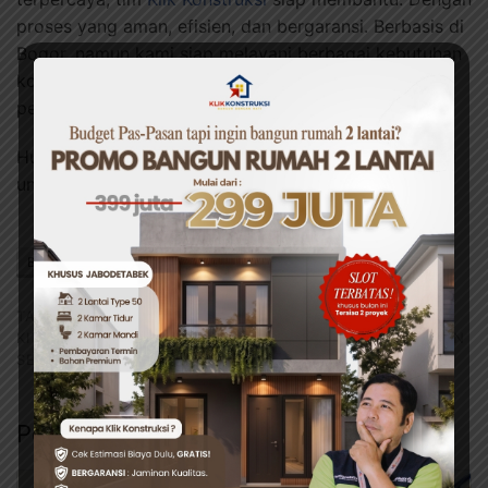
proses yang aman, efisien, dan bergaransi. Berbasis di
Bogor, namun kami siap melayani berbagai kebutuhan
konstruksi mulai dari renovasi ringan hingga
pembangunan total dari nol.
Hubungi kami melalui
WhatsApp
atau
Instagram
kami
untuk berkonsulatsi secara gratis.
BAGIKAN INI
Facebook
Twitter
WhatsApp
TAG:
#JADA KITCHEN SET MURAH
#JASA BUAT
KITCHEN SET MURAH
#JASA KITCHEN SET
#KITCHEN
SET
#KITCHEN SET MURAH
#KLIK KONSTRUKSI
Pos Terkait