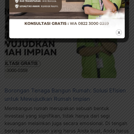
Borongan Tenaga Bangun Rumah: Solusi Efisien
untuk Mewujudkan Rumah Impian
Membangun rumah merupakan sebuah bentuk
investasi yang signifikan, tidak hanya dari segi
keuangan melainkan juga secara emosional. Di tengah
berbagai keputusan yang harus Anda buat, Anda harus