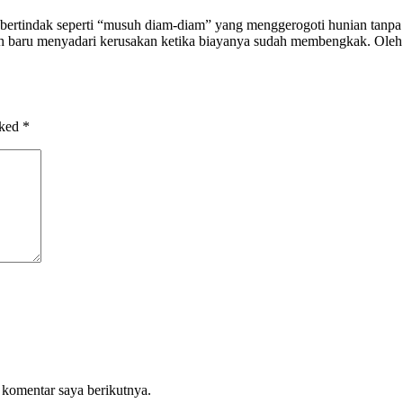
rtindak seperti “musuh diam-diam” yang menggerogoti hunian tanpa di
umah baru menyadari kerusakan ketika biayanya sudah membengkak. Oleh
rked
*
 komentar saya berikutnya.