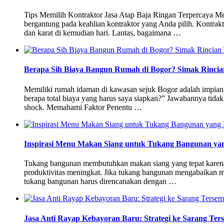
Tips Memilih Kontraktor Jasa Atap Baja Ringan Terpercaya Mem
bergantung pada keahlian kontraktor yang Anda pilih. Kontrak
dan karat di kemudian hari. Lantas, bagaimana …
Berapa Sih Biaya Bangun Rumah di Bogor? Simak Rincia
Memiliki rumah idaman di kawasan sejuk Bogor adalah impian b
berapa total biaya yang harus saya siapkan?” Jawabannya tid
shock. Memahami Faktor Penentu …
Inspirasi Menu Makan Siang untuk Tukang Bangunan yang
Tukang bangunan membutuhkan makan siang yang tepat karena p
produktivitas meningkat. Jika tukang bangunan mengabaikan me
tukang bangunan harus direncanakan dengan …
Jasa Anti Rayap Kebayoran Baru: Strategi ke Sarang Ter