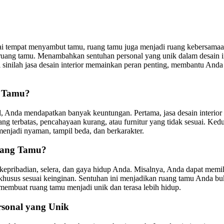
gai tempat menyambut tamu, ruang tamu juga menjadi ruang kebersam
 ruang tamu. Menambahkan sentuhan personal yang unik dalam desain in
inilah jasa desain interior memainkan peran penting, membantu Anda 
g Tamu?
l, Anda mendapatkan banyak keuntungan. Pertama, jasa desain inter
ang terbatas, pencahayaan kurang, atau furnitur yang tidak sesuai. Ked
enjadi nyaman, tampil beda, dan berkarakter.
Ruang Tamu?
epribadian, selera, dan gaya hidup Anda. Misalnya, Anda dapat memili
khusus sesuai keinginan. Sentuhan ini menjadikan ruang tamu Anda bu
embuat ruang tamu menjadi unik dan terasa lebih hidup.
sonal yang Unik