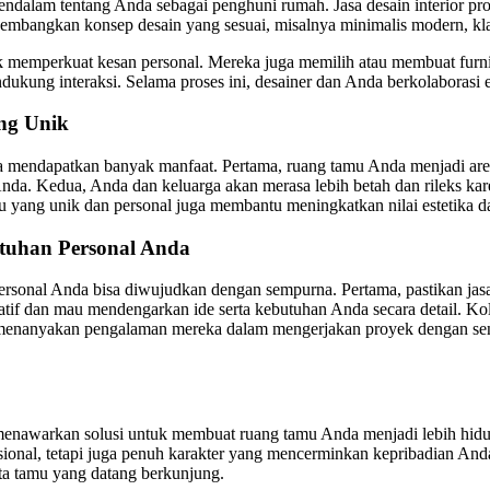
mendalam tentang Anda sebagai penghuni rumah. Jasa desain interior pr
ngembangkan konsep desain yang sesuai, misalnya minimalis modern, kl
 memperkuat kesan personal. Mereka juga memilih atau membuat furnit
ukung interaksi. Selama proses ini, desainer dan Anda berkolaborasi 
ng Unik
da mendapatkan banyak manfaat. Pertama, ruang tamu Anda menjadi 
nda. Kedua, Anda dan keluarga akan merasa lebih betah dan rileks ka
u yang unik dan personal juga membantu meningkatkan nilai estetika dan n
ntuhan Personal Anda
personal Anda bisa diwujudkan dengan sempurna. Pertama, pastikan jasa
atif dan mau mendengarkan ide serta kebutuhan Anda secara detail. Kol
 menanyakan pengalaman mereka dalam mengerjakan proyek dengan sen
k menawarkan solusi untuk membuat ruang tamu Anda menjadi lebih hi
l, tetapi juga penuh karakter yang mencerminkan kepribadian Anda. Ja
rta tamu yang datang berkunjung.