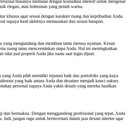
ofesional biasanya memulai dengan konsultasi intensif untuk mengenal
asik elegan, atau bohemian yang penuh warna.
ur khusus agar sesuai dengan karakter ruang dan kepribadian Anda.
erat supaya hasil akhirnya memuaskan dan sesuai harapan.
area yang mengundang dan membuat tamu merasa nyaman. Kesan
rena ruang tamu mencerminkan siapa Anda. Hal ini meningkatkan
ilai jual properti Anda jika suatu saat ingin dijual.
 yang Anda pilih memiliki reputasi baik dan portofolio yang kaya
aborasi yang baik antara Anda dan desainer menjadi kunci sukses
tuhan personal supaya Anda yakin desain yang mereka hasilkan
dup dan bermakna. Dengan menggandeng profesional yang tepat, Anda
di, jangan ragu untuk berinvestasi dalam jasa desain interior agar