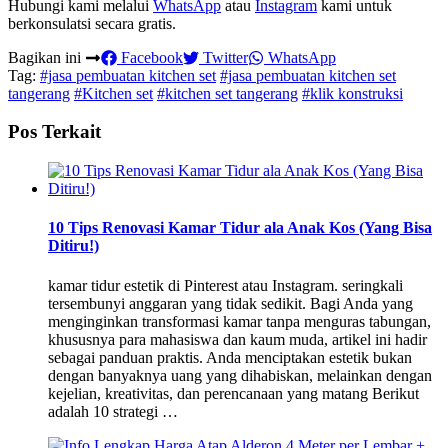
Hubungi kami melalui
WhatsApp
atau
Instagram
kami untuk
berkonsulatsi secara gratis.
Bagikan ini
Facebook
Twitter
WhatsApp
Tag:
#jasa pembuatan kitchen set
#jasa pembuatan kitchen set
tangerang
#Kitchen set
#kitchen set tangerang
#klik konstruksi
Pos Terkait
10 Tips Renovasi Kamar Tidur ala Anak Kos (Yang Bisa
Ditiru!)
kamar tidur estetik di Pinterest atau Instagram. seringkali
tersembunyi anggaran yang tidak sedikit. Bagi Anda yang
menginginkan transformasi kamar tanpa menguras tabungan,
khususnya para mahasiswa dan kaum muda, artikel ini hadir
sebagai panduan praktis. Anda menciptakan estetik bukan
dengan banyaknya uang yang dihabiskan, melainkan dengan
kejelian, kreativitas, dan perencanaan yang matang Berikut
adalah 10 strategi …