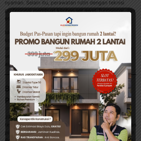
nyaman. Selain itu, perawatan rutin dengan teknisi
profesional membuat kitchen set awet, fungsional, dan
estetis.
Merawat kitchen set bukan hanya soal memperbaiki
kerusakan, tetapi juga soal investasi jangka panjang
untuk kenyamanan dapur. Dengan demikian, pilih jasa
service yang tepat dan lakukan perawatan berkala
agar dapur selalu mendukung aktivitas harian Anda.
Butuh Bantuan Profesional untuk
Proyek Anda?
Jika anda membutuhkan jasa tukang bangunan yang
terpercaya, tim
Klik Konstruksi
siap membantu. Dengan
proses yang aman, efisien, dan bergaransi. Berbasis di
Bogor, namun kami siap melayani berbagai kebutuhan