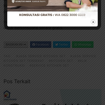
konstruksi mulai dari renovasi ringan hingga
pembangunan total dari nol.
Hubungi kami melalui
WhatsApp
atau
Instagram
kami
untuk berkonsulatsi secara gratis.
BAGIKAN INI
Facebook
Twitter
WhatsApp
TAG:
#JASA SERVICE KITCHEN SET
#JASA SERVICE
KITCHEN SET TERDEKAT
#KITCHEN SET
#KLIK
KONSTRUKSI
#SERVICE KITCHEN SET
Pos Terkait