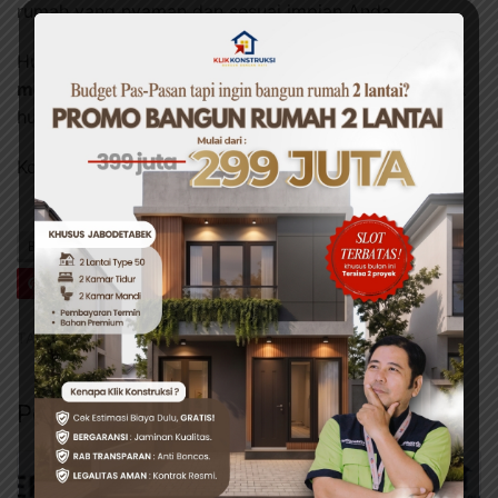
rumah yang nyaman dan sesuai impian Anda.
Hubungi kami sekarang juga untuk
konsultasi gratis
melalui WhatsApp
dan dapatkan solusi terbaik untuk
hunian Anda.
Konsultasi Gratis :
https://wa.me/0822-3000-0359
BAGIKAN INI
Facebook
Twitter
WhatsApp
Pin It
TAG:
#KLIK KONSTRUKSI
Pos Terkait