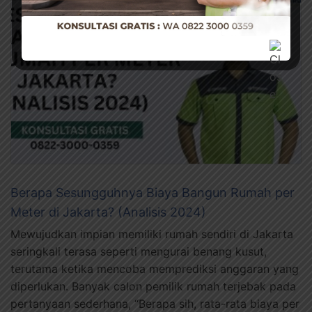
Berapa Sesungguhnya Biaya Bangun Rumah per
Meter di Jakarta? (Analisis 2024)
Mewujudkan impian memiliki rumah sendiri di Jakarta
seringkali terasa seperti mengurai benang kusut,
terutama ketika mencoba memprediksi anggaran yang
diperlukan. Banyak calon pemilik rumah terjebak pada
pertanyaan sederhana, “Berapa sih, rata-rata biaya per