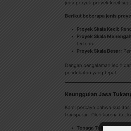
juga proyek-proyek kecil sep
Berikut beberapa jenis proye
Proyek Skala Kecil:
Reno
Proyek Skala Menengah
tertentu.
Proyek Skala Besar:
Pem
Dengan pengalaman lebih dar
pendekatan yang tepat.
Keunggulan Jasa Tukan
Kami percaya bahwa kualitas ti
transparan. Oleh karena itu,
Tenaga Tukang Berpen