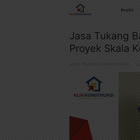
Langsung
Profil
ke
konten
Jasa Tukang B
Proyek Skala K
JASA TUKANG BANGUNAN
·
J