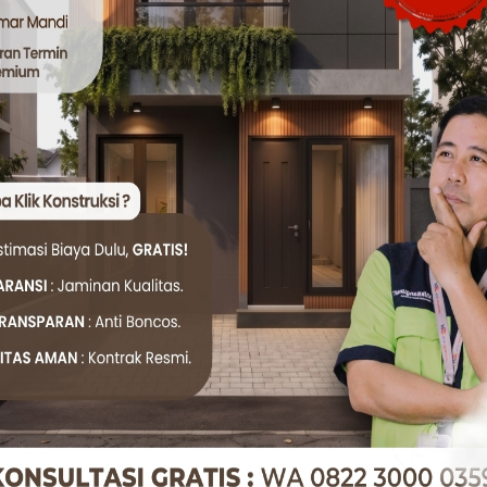
ang Bangunan Bekasi Barat
angat tergantung pada jenis proyek dan tingkat kesulita
i
Rp 150.000 – Rp 250.000/m²
350.000 – Rp 500.000/m²
dari
Rp 2.500.000 – Rp 4.000.000/m²
, tergantung spesifik
borongan dan harian, tergantung pada kebutuhan Anda. Se
ar tidak ada kesalahpahaman.
esional untuk Proyek Anda?
tukang bangunan yang terpercaya, tim
Klik Konstruksi
siap
aransi. Berbasis di Bogor, namun kami siap melayani berbag