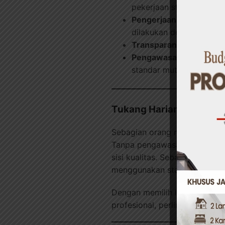
pekerjaan struktur, finis
Pengerjaan Rapi dan Te
dilakukan dengan presisi
Transparansi Biaya:
Esti
Pengawasan Proyek yan
standar mutu.
Tukang Harian vs Tukan
Sebagian orang masih memilih
Tanpa pengawasan dan SOP kerj
sisi kualitas. Sebaliknya, k
menggunakan standar material
Dengan memilih layanan kami,
profesional, perlindungan ter