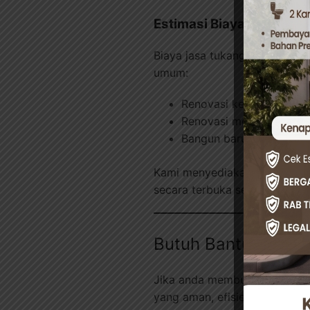
Estimasi Biaya Jasa Tuk
Biaya jasa tukang bangunan s
umum:
Renovasi kecil mulai dar
Renovasi menengah
Rp 
Bangun baru bisa mulai 
Kami menyediakan opsi kerja 
secara terbuka sejak awal ag
Butuh Bantuan Prof
Jika anda membutuhkan jasa 
yang aman, efisien, dan berg