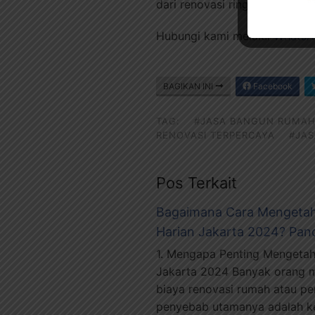
dari renovasi ringan hingga p
Hubungi kami melalui
WhatsA
BAGIKAN INI
Facebook
TAG:
#JASA BANGUN RUMAH
RENOVASI TERPERCAYA
#JAS
Pos Terkait
Bagaimana Cara Mengetah
Harian Jakarta 2024? Pa
1. Mengapa Penting Mengetah
Jakarta 2024 Banyak orang m
biaya renovasi rumah atau pe
penyebab utamanya adalah k