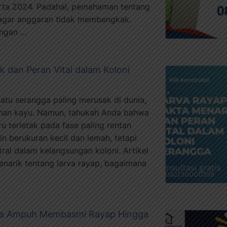
rta 2024. Padahal, pemahaman tentang
 agar anggaran tidak membengkak.
ungan …
k dan Peran Vital dalam Koloni
satu serangga paling merusak di dunia,
ahan kayu. Namun, tahukah Anda bahwa
ru terletak pada fase paling rentan
n berukuran kecil dan lemah, tetapi
al dalam kelangsungan koloni. Artikel
narik tentang larva rayap, bagaimana
ra Ampuh Membasmi Rayap Hingga