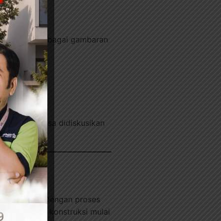
nnya. Namun sebagai gambaran
asi material.
mua biaya bisa didiskusikan
 membantu. Dengan proses
ai kebutuhan konstruksi mulai