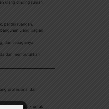
an ulang dinding rumah.
 partisi ruangan.
mbangunan ulang bagian
g, dan sebagainya.
beda dan membutuhkan
 yang profesional dan
i bidangnya, baik untuk