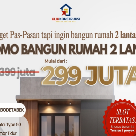
hing, maupun instalasi listrik dan plumbing.
pat Waktu:
Kami selalu mematuhi timeline dan memastikan s
.
masi harga diberikan sejak awal, tanpa ada biaya tersembun
g Ketat:
Setiap proyek diawasi oleh mandor berpengalaman
g dari Perusahaan: Apa Bedanya?
 tukang harian karena biayanya lebih murah. Namun, meto
a yang jelas, hasil pekerjaan bisa tidak konsisten, rentan 
ami menawarkan layanan tukang bangunan dari perusahaan ya
 tertentu, dan menyediakan laporan progres proyek secara
 Anda tidak hanya membayar tenaga kerja, tetapi juga me
hadap kerusakan, serta jaminan mutu.