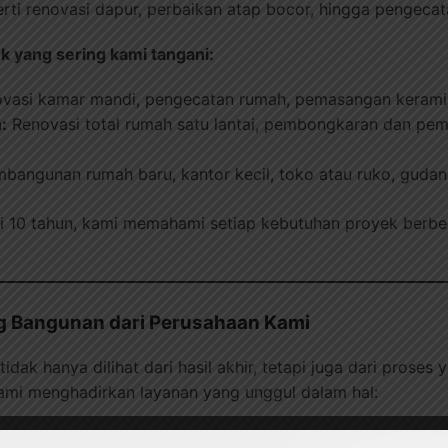
erti renovasi dapur, perbaikan atap bocor, hingga pengecat
k yang sering kami tangani:
vasi kamar mandi, pengecatan rumah, pemasangan keramik,
:
Renovasi total rumah satu lantai, pembongkaran dan pe
bangunan rumah baru, kantor kecil, toko atau ruko, gudan
i 10 tahun, kami memahami setiap kebutuhan proyek ber
g Bangunan dari Perusahaan Kami
dak hanya dilihat dari hasil akhir, tetapi juga dari proses
 kami menghadirkan layanan yang unggul dalam hal:
galaman:
Tim kami terdiri dari tukang bangunan yang ahli d