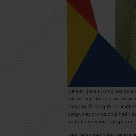
Mencari jasa tukang banguna
hal mudah. Anda akan menemu
harapan. Di tengah meningka
bangunan profesional hadir se
serta biaya yang transparan.
Kami akan mengulas secara l