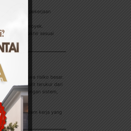
etiap detail pekerjaan
yi di akhir proyek.
 agar hasil akhir sesuai
de ini membawa risiko besar.
molor, dan sulit terukur dari
ng bekerja dengan sistem,
 rutin.
ndapatkan sistem kerja yang