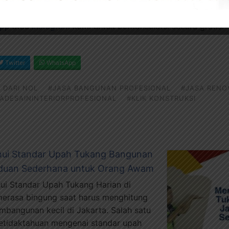
embangunan total dari nol.
pp
atau
Instagram
kami untuk berkonsulatsi secara gratis.
Twitter
WhatsApp
 DARI NOL
#JASA BANGUNAN PROFESIONAL
#JASA RENO
ADESAININTERIORPROFESIONAL
#KLIK KONSTRUKSI
ui Standar Upah Tukang Bangunan
nduan Sederhana untuk Orang Awam
ui Standar Upah Tukang Harian di
erasa bingung saat harus menghitung
mbangunan kecil di Jakarta. Salah satu
etidaktahuan mengenai standar upah