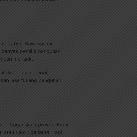
bodetabek. Kawasan ini
u, banyak pemilik bangunan
l dan menarik.
 distribusi material,
ikan jasa tukang bangunan
i berbagai skala proyek. Kami
atau ruko tiga lantai, tapi