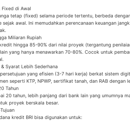
 Fixed di Awal
nga tetap (fixed) selama periode tertentu, berbeda deng
te sejak awal. Ini memudahkan perencanaan keuangan jangk
ak.
gga Miliaran Rupiah
edit hingga 85-90% dari nilai proyek (tergantung penilaian
k lain yang hanya menawarkan 70-80%. Cocok untuk pemba
l.
 & Syarat Lebih Sederhana
rsetujuan yang efisien (3-7 hari kerja) berkat sistem digi
en seperti KTP, NPWP, sertifikat tanah, dan RAB dengan l
20 Tahun
pai 20 tahun, lebih panjang dari bank lain yang umumnya ma
ntuk proyek berskala besar.
-Tujuan
 dana kredit BRI bisa digunakan untuk: