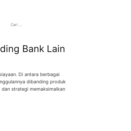
C
A
R
I
ding Bank Lain
U
N
T
U
K
ayaan. Di antara berbagai
:
eunggulannya dibanding produk
n, dan strategi memaksimalkan