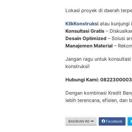
Lokasi proyek di daerah ter
KlikKonstruksi
atau kunjungi
Konsultasi Gratis
– Diskusika
Desain Optimized
– Solusi ar
Manajemen Material
– Rekome
Jangan ragu untuk konsultas
konstruksi!
Hubungi Kami: 082230000
Dengan kombinasi Kredit Bang
lebih terencana, efisien, dan 
BAGIKAN INI
Facebook