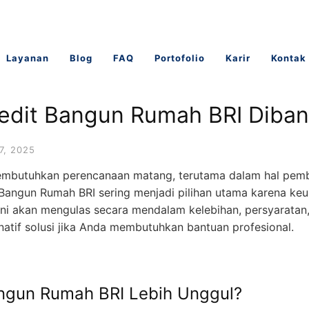
Layanan
Blog
FAQ
Portofolio
Karir
Kontak
edit Bangun Rumah BRI Diban
7, 2025
butuhkan perencanaan matang, terutama dalam hal pembi
it Bangun Rumah BRI sering menjadi pilihan utama karena k
el ini akan mengulas secara mendalam kelebihan, persyarata
ternatif solusi jika Anda membutuhkan bantuan profesional.
ngun Rumah BRI Lebih Unggul?