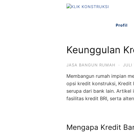
L
a
n
Profil
g
s
u
Keunggulan Kr
n
g
k
JASA BANGUN RUMAH
·
JULI 
e
Membangun rumah impian mem
k
opsi kredit konstruksi, Kred
o
serupa dari bank lain. Artik
n
fasilitas kredit BRI, serta al
t
e
n
Mengapa Kredit Ba