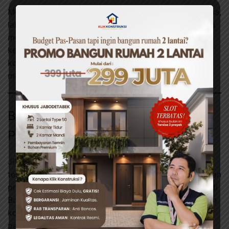
Mulailah dengan langkah cermat. Jangan tergesa-gesa,
lakukan riset, bandingkan layanan, dan pastikan Anda
memilih kontraktor yang benar-benar memahami
kebutuhan Anda. Jika Anda butuh bantuan untuk
konsultasi awal tanpa biaya, tim kami siap
mendampingi Anda dari awal hingga akhir proyek.
Butuh Bantuan Profesional untuk
Proyek Anda?
Jika anda membutuhkan jasa tukang bangunan yang
terpercaya, tim
Klik Konstruksi
siap membantu. Dengan
proses yang aman, efisien, dan bergaransi. Berbasis di
Bogor, namun kami siap melayani berbagai kebutuhan
konstruksi mulai dari renovasi ringan hingga
pembangunan total dari nol.