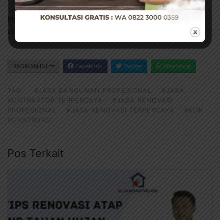
Hubungi kami melalui
WhatsApp
atau
Instagram
kami
untuk berkonsulatsi secara gratis.
BAGIKAN INI
Facebook
Twitter
WhatsApp
TAG:
#JASA BANGUNAN PROFESIONAL
#JASA
KONTRAKTOR TERPERCAYA
#JASA RENOVASI
PROFESIONAL
#JASA RENOVASI TERPERCAYA
#KLIK
KONSTRUKSI
Pos Terkait