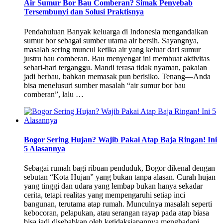
Air Sumur Bor Bau Comberan? Simak Penyebab
Tersembunyi dan Solusi Praktisnya
Pendahuluan Banyak keluarga di Indonesia mengandalkan
sumur bor sebagai sumber utama air bersih. Sayangnya,
masalah sering muncul ketika air yang keluar dari sumur
justru bau comberan. Bau menyengat ini membuat aktivitas
sehari-hari terganggu. Mandi terasa tidak nyaman, pakaian
jadi berbau, bahkan memasak pun berisiko. Tenang—Anda
bisa menelusuri sumber masalah “air sumur bor bau
comberan”, lalu …
Bogor Sering Hujan? Wajib Pakai Atap Baja Ringan! Ini
5 Alasannya
Sebagai rumah bagi ribuan penduduk, Bogor dikenal dengan
sebutan “Kota Hujan” yang bukan tanpa alasan. Curah hujan
yang tinggi dan udara yang lembap bukan hanya sekadar
cerita, tetapi realitas yang mempengaruhi setiap inci
bangunan, terutama atap rumah. Munculnya masalah seperti
kebocoran, pelapukan, atau serangan rayap pada atap biasa
bisa jadi disebabkan oleh ketidaksiapannya menghadapi