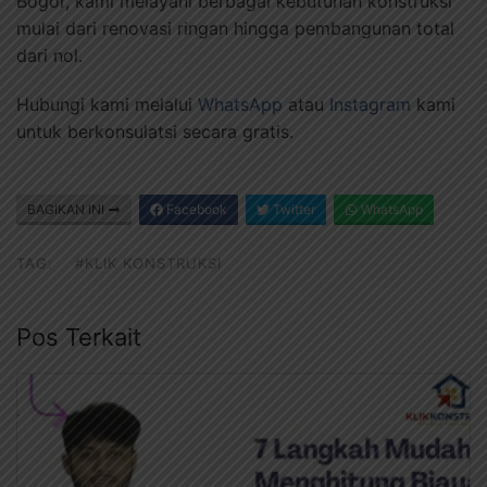
Bogor, kami melayani berbagai kebutuhan konstruksi
mulai dari renovasi ringan hingga pembangunan total
dari nol.
Hubungi kami melalui
WhatsApp
atau
Instagram
kami
untuk berkonsulatsi secara gratis.
BAGIKAN INI
Facebook
Twitter
WhatsApp
TAG:
#KLIK KONSTRUKSI
Pos Terkait