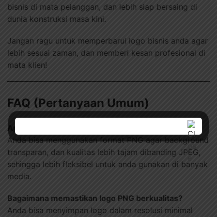
bisnis di mata pelanggan, dan lebih siap bersaing di
dunia konstruksi masa kini.
Jangan ragu untuk memperbarui logo bisnis anda agar
lebih sesuai zaman, dan memberi kesan profesional di
mata klien!
FAQ (Pertanyaan Umum)
Apa perbedaan logo PNG dan JPEG?
Anda bisa menggunakan format PNG agar background
transparan, dan kualitas lebih tajam dibanding JPEG,
sehingga lebih fleksibel untuk anda gunakan di banyak
media.
Bagaimana memastikan logo PNG berkualitas?
Anda bisa menyimpan logo dalam resolusi minimal