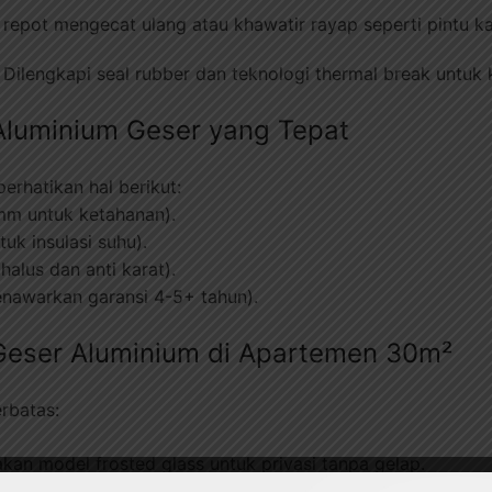
 repot mengecat ulang atau khawatir rayap seperti pintu k
: Dilengkapi seal rubber dan teknologi thermal break untuk
 Aluminium Geser yang Tepat
erhatikan hal berikut:
 mm untuk ketahanan).
uk insulasi suhu).
halus dan anti karat).
enawarkan garansi 4-5+ tahun).
 Geser Aluminium di Apartemen 30m²
rbatas:
an model frosted glass untuk privasi tanpa gelap.