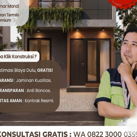
tuk hasil yang presisi dan memuaskan!
Twitter
WhatsApp
R
ng Tamu dengan Sentuhan Personal
ng menjadi wajah utama sebuah rumah.
mbut tamu, ruang tamu juga menjadi
 yang menyimpan momen berharga.
g, Anda tidak boleh asal-asalan dalam
mu. Menambahkan sentuhan personal
ior ruang tamu akan membuat ruang ini