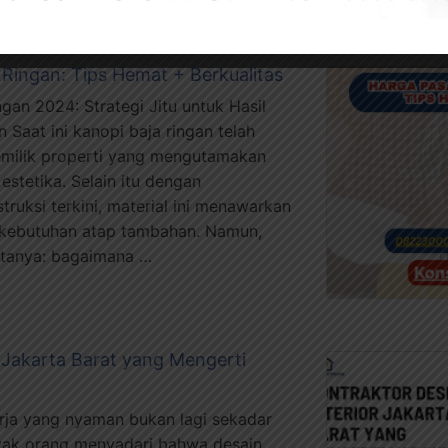
Ringan: Tips Hemat + Berkualitas
gan 2024: Strategi Jitu untuk Hasil
 Saat ini kanopi baja ringan telah
emilik properti yang mengutamakan
estetika. Selain itu dengan
ruksi terkini, material ini menawarkan
i kebutuhan atap tambahan. Namun,
-tanya: bagaimana …
r Jakarta Barat yang Mengerti
erja yang nyaman bukan lagi sekadar
nyak orang menyadari bahwa desain