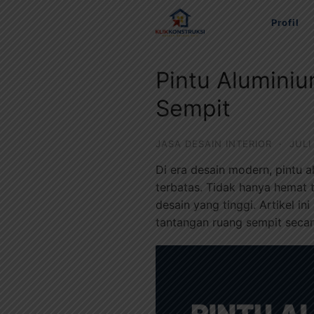
Langsung
Profil
ke
konten
Pintu Aluminiu
Sempit
JASA DESAIN INTERIOR
·
JULI
Di era desain modern, pintu 
terbatas. Tidak hanya hemat 
desain yang tinggi. Artikel i
tantangan ruang sempit secar