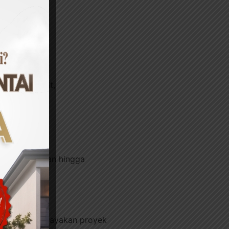
 ruang sempit,
ri perencanaan hingga
kan gaya. Percayakan proyek