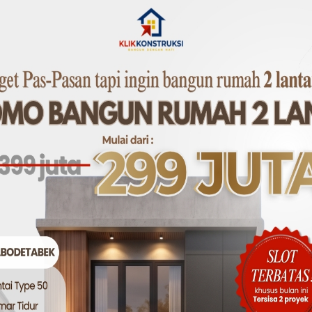
ain full glass sliding door menciptakan kesan luas.
 4-panel memaksimalkan akses dan sirkulasi udara.
lusi Pintu Aluminium Geser Berkualitas
inium geser yang tahan lama, estetik, dan sesuai kebutuhan
 instagram kami
disini
, siap membantu dengan:
n kebutuhan dan budget Anda langsung dengan tim ahli.
sitektur yang mengutamakan fungsi dan juga efisiensi.
ndasi pemilihan bahan berkualitas dengan harga terbaik.
i via WhatsApp sekarang! Tim kami akan memandu Anda da
359
 bisa menikmati solusi yang lebih efisien tanpa mengorban