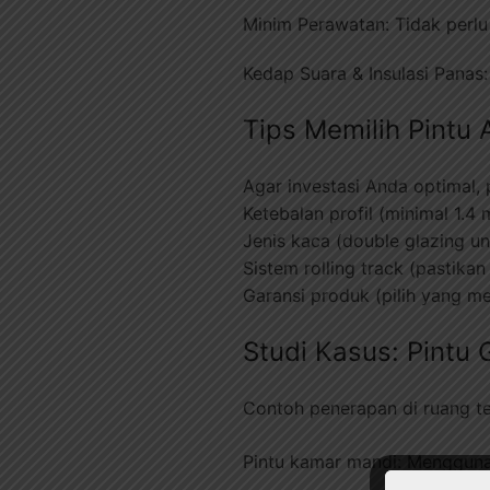
Minim Perawatan: Tidak perlu
Kedap Suara & Insulasi Panas
Tips Memilih Pintu
Agar investasi Anda optimal, p
Ketebalan profil (minimal 1.4
Jenis kaca (double glazing unt
Sistem rolling track (pastikan 
Garansi produk (pilih yang m
Studi Kasus: Pintu
Contoh penerapan di ruang te
Pintu kamar mandi: Menggunak