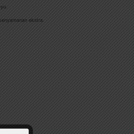
ayu.
 kenyamanan ekstra.