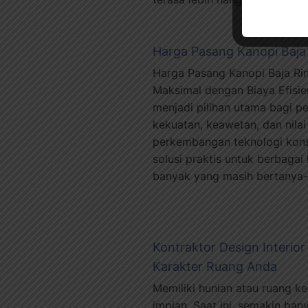
Harga Pasang Kanopi Baja 
Harga Pasang Kanopi Baja Rin
Maksimal dengan Biaya Efisien
menjadi pilihan utama bagi p
kekuatan, keawetan, dan nilai 
perkembangan teknologi konst
solusi praktis untuk berbaga
banyak yang masih bertanya
Kontraktor Design Interio
Karakter Ruang Anda
Memiliki hunian atau ruang k
impian. Saat ini, semakin ba