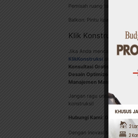
Pemisah ruang tamu-dapur: Des
Balkon: Pintu lipat aluminium
Klik Konstruksi: So
Jika Anda mencari pintu alum
KlikKonstruksi
atau kunjungi
Konsultasi Gratis
– Diskusika
Desain Optimized
– Solusi ar
Manajemen Material
– Rekome
Jangan ragu untuk konsultas
konstruksi!
Hubungi Kami: 082230000
Dengan inovasi terkini, Anda