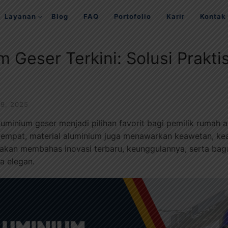
Layanan
Blog
FAQ
Portofolio
Karir
Kontak
m Geser Terkini: Solusi Prakt
 9, 2025
aluminium geser menjadi pilihan favorit bagi pemilik rumah
tempat, material aluminium juga menawarkan keawetan, keam
ni akan membahas inovasi terbaru, keunggulannya, serta ba
a elegan.