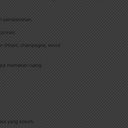
n pembersihan.
privasi.
han (hitam, champagne, wood
anpa memakan ruang.
gka yang kokoh.