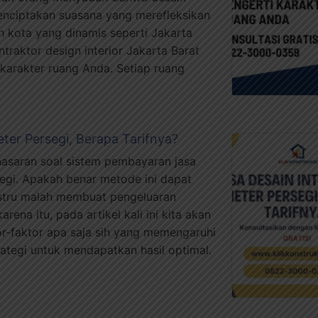
enciptakan suasana yang merefleksikan
h kota yang dinamis seperti Jakarta
raktor design interior Jakarta Barat
arakter ruang Anda. Setiap ruang
eter Persegi, Berapa Tarifnya?
asaran soal sistem pembayaran jasa
segi. Apakah benar metode ini dapat
stru malah membuat pengeluaran
na itu, pada artikel kali ini kita akan
r-faktor apa saja sih yang memengaruhi
trategi untuk mendapatkan hasil optimal.