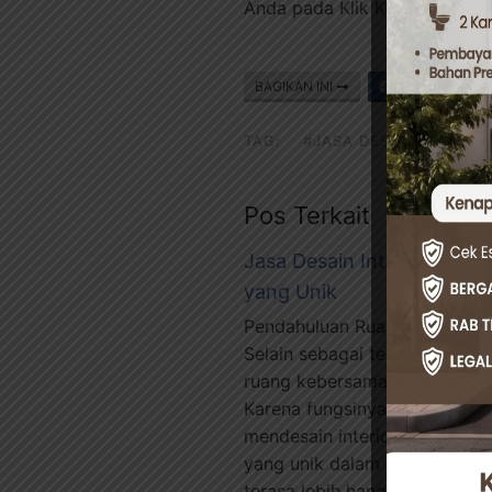
Anda pada Klik Konstruksi un
BAGIKAN INI
Facebook
TAG:
#JASA DESAIN INTERIO
Pos Terkait
Jasa Desain Interior Rua
yang Unik
Pendahuluan Ruang tamu seri
Selain sebagai tempat menya
ruang kebersamaan keluarga
Karena fungsinya yang pentin
mendesain interior ruang ta
yang unik dalam desain inter
terasa lebih hangat, …