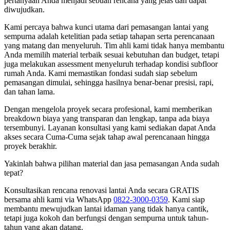
pertanyaan Anda menjadi sebuah rencana yang jelas dan dapat
diwujudkan.
Kami percaya bahwa kunci utama dari pemasangan lantai yang
sempurna adalah ketelitian pada setiap tahapan serta perencanaan
yang matang dan menyeluruh. Tim ahli kami tidak hanya membantu
Anda memilih material terbaik sesuai kebutuhan dan budget, tetapi
juga melakukan assessment menyeluruh terhadap kondisi subfloor
rumah Anda. Kami memastikan fondasi sudah siap sebelum
pemasangan dimulai, sehingga hasilnya benar-benar presisi, rapi,
dan tahan lama.
Dengan mengelola proyek secara profesional, kami memberikan
breakdown biaya yang transparan dan lengkap, tanpa ada biaya
tersembunyi. Layanan konsultasi yang kami sediakan dapat Anda
akses secara Cuma-Cuma sejak tahap awal perencanaan hingga
proyek berakhir.
Yakinlah bahwa pilihan material dan jasa pemasangan Anda sudah
tepat?
Konsultasikan rencana renovasi lantai Anda secara GRATIS
bersama ahli kami via WhatsApp
0822-3000-0359
. Kami siap
membantu mewujudkan lantai idaman yang tidak hanya cantik,
tetapi juga kokoh dan berfungsi dengan sempurna untuk tahun-
tahun yang akan datang.