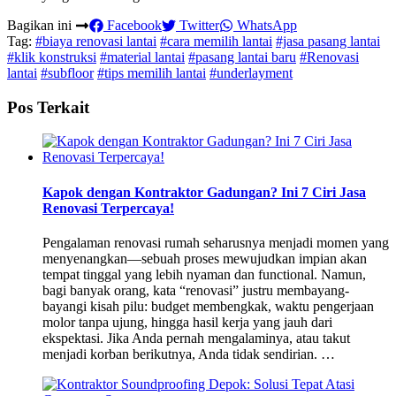
Bagikan ini
Facebook
Twitter
WhatsApp
Tag:
#biaya renovasi lantai
#cara memilih lantai
#jasa pasang lantai
#klik konstruksi
#material lantai
#pasang lantai baru
#Renovasi
lantai
#subfloor
#tips memilih lantai
#underlayment
Pos Terkait
Kapok dengan Kontraktor Gadungan? Ini 7 Ciri Jasa
Renovasi Terpercaya!
Pengalaman renovasi rumah seharusnya menjadi momen yang
menyenangkan—sebuah proses mewujudkan impian akan
tempat tinggal yang lebih nyaman dan functional. Namun,
bagi banyak orang, kata “renovasi” justru membayang-
bayangi kisah pilu: budget membengkak, waktu pengerjaan
molor tanpa ujung, hingga hasil kerja yang jauh dari
ekspektasi. Jika Anda pernah mengalaminya, atau takut
menjadi korban berikutnya, Anda tidak sendirian. …