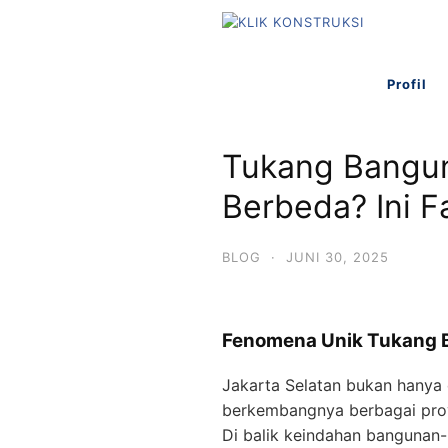
L
a
n
Profil
g
s
u
Tukang Bangun
n
g
Berbeda? Ini F
k
e
BLOG
·
JUNI 30, 2025
k
o
n
t
Fenomena Unik Tukang B
e
Jakarta Selatan bukan hanya 
n
berkembangnya berbagai proy
Di balik keindahan bangunan-