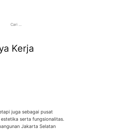
C
A
R
I
ya Kerja
U
N
T
U
K
:
tapi juga sebagai pusat
tetika serta fungsionalitas.
bangunan Jakarta Selatan