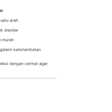
in
satu arah
ek standar
ih murah
galami keterlambatan
eleksi dengan cermat agar