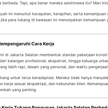
 berbeda. Tapi, apa benar mereka seistimewa itu? Mari kita
ayah ini menuntut kecepatan, kerapihan, serta kemampuan 
n jika para tukang di kawasan ini menunjukkan kemampuan ya
Mempengaruhi Cara Kerja
mi di Jakarta Selatan membentuk standar pekerjaan konstru
dari kalangan profesional, ekspatriat, hingga keluarga urb
ang lebih rapi, desain yang personal, dan waktu pengerjaan
ukang untuk terus beradaptasi. Mereka tidak hanya menyeles
n kerja sesuai ekspektasi, dan kebutuhan klien. Kemampu
tambah yang penting.
Kerja Tukang Bangunan Jakarta Selatan Berbed