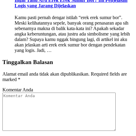
Ingin Tahu Arti Erek Erek Sumur Bor? Ini Penjelasan
Logis yang Jarang Dijelaskan
Kamu pasti pernah dengar istilah “erek erek sumur bor”.
Meski kelihatannya sepele, banyak orang penasaran apa sih
sebenarnya makna di balik kata-kata ini? Apakah sekadar
angka keberuntungan, atau justru ada simbolisme yang lebih
dalam? Supaya kamu nggak bingung lagi, di artikel ini aku
akan jelaskan arti erek erek sumur bor dengan pendekatan
yang logis. Jadi, …
Tinggalkan Balasan
Alamat email anda tidak akan dipublikasikan.
Required fields are
marked
*
Komentar Anda