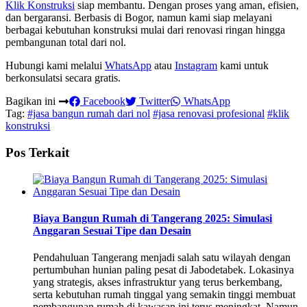
Klik Konstruksi
siap membantu. Dengan proses yang aman, efisien,
dan bergaransi. Berbasis di Bogor, namun kami siap melayani
berbagai kebutuhan konstruksi mulai dari renovasi ringan hingga
pembangunan total dari nol.
Hubungi kami melalui
WhatsApp
atau
Instagram
kami untuk
berkonsulatsi secara gratis.
Bagikan ini
Facebook
Twitter
WhatsApp
Tag:
#jasa bangun rumah dari nol
#jasa renovasi profesional
#klik
konstruksi
Pos Terkait
Biaya Bangun Rumah di Tangerang 2025: Simulasi
Anggaran Sesuai Tipe dan Desain
Pendahuluan Tangerang menjadi salah satu wilayah dengan
pertumbuhan hunian paling pesat di Jabodetabek. Lokasinya
yang strategis, akses infrastruktur yang terus berkembang,
serta kebutuhan rumah tinggal yang semakin tinggi membuat
pembangunan rumah di kawasan ini terus meningkat. Namun,