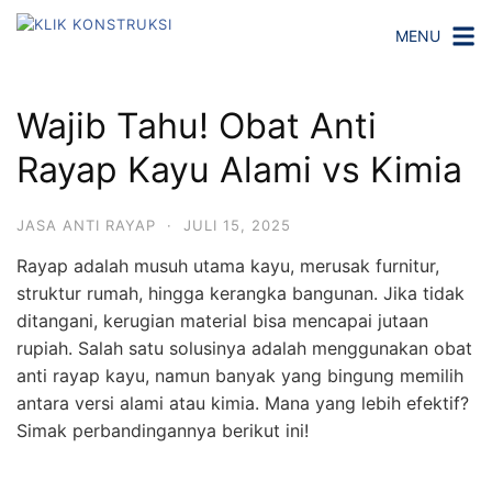
L
MENU
a
n
g
Wajib Tahu! Obat Anti
s
u
Rayap Kayu Alami vs Kimia
n
g
JASA ANTI RAYAP
·
JULI 15, 2025
k
e
Rayap adalah musuh utama kayu, merusak furnitur,
k
struktur rumah, hingga kerangka bangunan. Jika tidak
o
ditangani, kerugian material bisa mencapai jutaan
n
rupiah. Salah satu solusinya adalah menggunakan obat
t
anti rayap kayu, namun banyak yang bingung memilih
e
antara versi alami atau kimia. Mana yang lebih efektif?
n
Simak perbandingannya berikut ini!