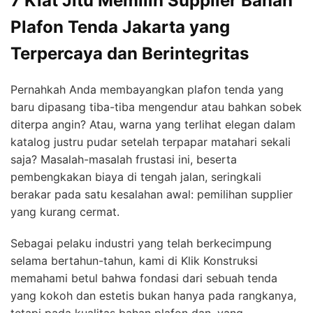
7 Kiat Jitu Memilih Supplier Bahan
Plafon Tenda Jakarta yang
Terpercaya dan Berintegritas
Pernahkah Anda membayangkan plafon tenda yang
baru dipasang tiba-tiba mengendur atau bahkan sobek
diterpa angin? Atau, warna yang terlihat elegan dalam
katalog justru pudar setelah terpapar matahari sekali
saja? Masalah-masalah frustasi ini, beserta
pembengkakan biaya di tengah jalan, seringkali
berakar pada satu kesalahan awal: pemilihan supplier
yang kurang cermat.
Sebagai pelaku industri yang telah berkecimpung
selama bertahun-tahun, kami di Klik Konstruksi
memahami betul bahwa fondasi dari sebuah tenda
yang kokoh dan estetis bukan hanya pada rangkanya,
tetapi pada kualitas bahan plafon dan, yang