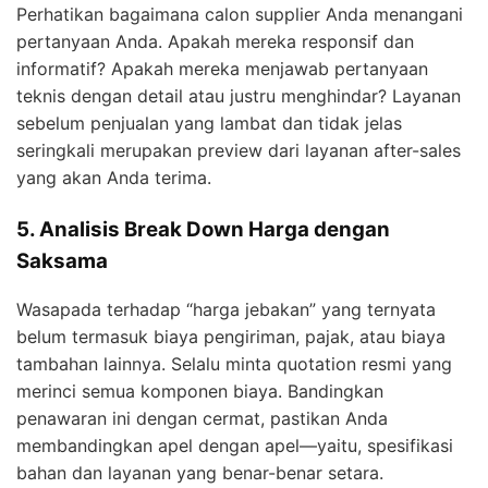
Perhatikan bagaimana calon supplier Anda menangani
pertanyaan Anda. Apakah mereka responsif dan
informatif? Apakah mereka menjawab pertanyaan
teknis dengan detail atau justru menghindar? Layanan
sebelum penjualan yang lambat dan tidak jelas
seringkali merupakan preview dari layanan after-sales
yang akan Anda terima.
5. Analisis Break Down Harga dengan
Saksama
Wasapada terhadap “harga jebakan” yang ternyata
belum termasuk biaya pengiriman, pajak, atau biaya
tambahan lainnya. Selalu minta quotation resmi yang
merinci semua komponen biaya. Bandingkan
penawaran ini dengan cermat, pastikan Anda
membandingkan apel dengan apel—yaitu, spesifikasi
bahan dan layanan yang benar-benar setara.