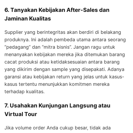
6. Tanyakan Kebijakan After-Sales dan
Jaminan Kualitas
Supplier yang berintegritas akan berdiri di belakang
produknya. Ini adalah pembeda utama antara seorang
“pedagang” dan “mitra bisnis”. Jangan ragu untuk
menanyakan kebijakan mereka jika ditemukan barang
cacat produksi atau ketidaksesuaian antara barang
yang dikirim dengan sample yang disepakati. Adanya
garansi atau kebijakan return yang jelas untuk kasus-
kasus tertentu menunjukkan komitmen mereka
terhadap kualitas.
7. Usahakan Kunjungan Langsung atau
Virtual Tour
Jika volume order Anda cukup besar, tidak ada