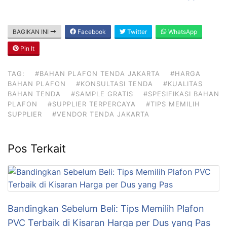
BAGIKAN INI
Facebook
Twitter
WhatsApp
Pin It
TAG:
#BAHAN PLAFON TENDA JAKARTA
#HARGA
BAHAN PLAFON
#KONSULTASI TENDA
#KUALITAS
BAHAN TENDA
#SAMPLE GRATIS
#SPESIFIKASI BAHAN
PLAFON
#SUPPLIER TERPERCAYA
#TIPS MEMILIH
SUPPLIER
#VENDOR TENDA JAKARTA
Pos Terkait
Bandingkan Sebelum Beli: Tips Memilih Plafon
PVC Terbaik di Kisaran Harga per Dus yang Pas