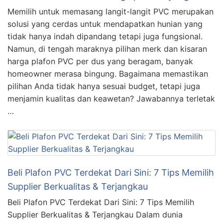
Memilih untuk memasang langit-langit PVC merupakan
solusi yang cerdas untuk mendapatkan hunian yang
tidak hanya indah dipandang tetapi juga fungsional.
Namun, di tengah maraknya pilihan merk dan kisaran
harga plafon PVC per dus yang beragam, banyak
homeowner merasa bingung. Bagaimana memastikan
pilihan Anda tidak hanya sesuai budget, tetapi juga
menjamin kualitas dan keawetan? Jawabannya terletak
…
Beli Plafon PVC Terdekat Dari Sini: 7 Tips Memilih
Supplier Berkualitas & Terjangkau
Beli Plafon PVC Terdekat Dari Sini: 7 Tips Memilih
Supplier Berkualitas & Terjangkau Dalam dunia