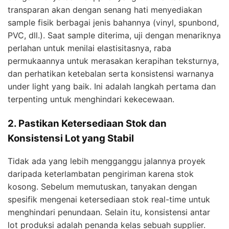
transparan akan dengan senang hati menyediakan
sample fisik berbagai jenis bahannya (vinyl, spunbond,
PVC, dll.). Saat sample diterima, uji dengan menariknya
perlahan untuk menilai elastisitasnya, raba
permukaannya untuk merasakan kerapihan teksturnya,
dan perhatikan ketebalan serta konsistensi warnanya
under light yang baik. Ini adalah langkah pertama dan
terpenting untuk menghindari kekecewaan.
2. Pastikan Ketersediaan Stok dan
Konsistensi Lot yang Stabil
Tidak ada yang lebih mengganggu jalannya proyek
daripada keterlambatan pengiriman karena stok
kosong. Sebelum memutuskan, tanyakan dengan
spesifik mengenai ketersediaan stok real-time untuk
menghindari penundaan. Selain itu, konsistensi antar
lot produksi adalah penanda kelas sebuah supplier.