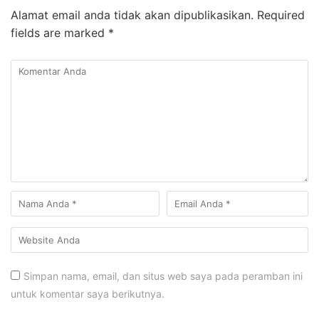
Alamat email anda tidak akan dipublikasikan.
Required
fields are marked
*
Simpan nama, email, dan situs web saya pada peramban ini
untuk komentar saya berikutnya.