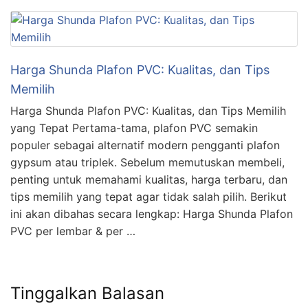
Harga Shunda Plafon PVC: Kualitas, dan Tips
Memilih
Harga Shunda Plafon PVC: Kualitas, dan Tips Memilih
yang Tepat Pertama-tama, plafon PVC semakin
populer sebagai alternatif modern pengganti plafon
gypsum atau triplek. Sebelum memutuskan membeli,
penting untuk memahami kualitas, harga terbaru, dan
tips memilih yang tepat agar tidak salah pilih. Berikut
ini akan dibahas secara lengkap: Harga Shunda Plafon
PVC per lembar & per …
Tinggalkan Balasan