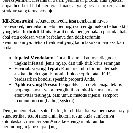
bereksperimen. Kesalahan dalam pemilihan produk atau aplikasi
dapat berakibat fatal: kerugian finansial yang besar dan kerusakan
struktur yang terus berlanjut.
KlikKonstruksi
, sebagai penyedia jasa pembasmi rayap
profesional, memahami betul pentingnya menggunakan bahan aktif
yang telah
terbukti klinis
. Kami tidak menggunakan produk abal-
abal atau oplosan yang berbahaya dan tidak terjamin
keampuhannya. Setiap treatment yang kami lakukan berdasarkan
pada:
Inpeksi Mendalam:
Tim ahli kami akan mendiagnosis
tingkat infestasi, jenis rayap, dan titik-titik kritis serangan.
Formulasi yang Tepat:
Kami memilih formula terbaik,
apakah itu dengan Fipronil, Imidacloprid, atau IGR,
berdasarkan kondisi spesifik properti Anda.
Aplikasi yang Presisi:
Pengaplikasian oleh tenaga teknis
berpengalaman yang mengikuti protokol keamanan dan
efektivitas tertinggi, baik untuk metode injeksi, semprot,
maupun umpan (baiting system).
Dengan pendekatan saintifik ini, kami tidak hanya membasmi rayap
yang terlihat, tetapi menjamin koloni rayap pada sumbernya
dituntaskan, memberikan Anda ketenangan pikiran dan
perlindungan jangka panjang.