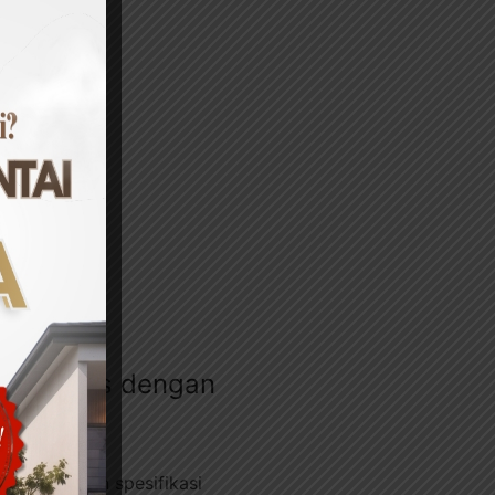
si Gratis dengan
iliar dengan spesifikasi