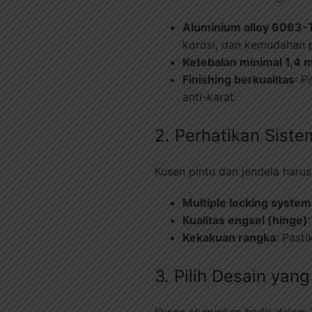
Aluminium alloy 6063-
korosi, dan kemudahan
Ketebalan minimal 1,4
Finishing berkualitas
: P
anti-karat.
2. Perhatikan Sist
Kusen pintu dan jendela haru
Multiple locking system
Kualitas engsel (hinge)
Kekakuan rangka
: Past
3. Pilih Desain yan
Kusen aluminium hadir dalam 