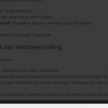
uk ruang terbatas.
t dan ideal untuk pintu utama.
ement
: Sesuaikan dengan ventilasi yang diinginkan.
tetik tetapi juga fungsional.
ca dan Weatherproofing
astikan:
a minimal 5 mm untuk keamanan.
 tempered atau laminated jika membutuhkan perlindungan eks
apat karet weatherstrip untuk mencegah rembesan air dan ud
n fungsi kusen aluminium tetap optimal dalam jangka panja
a dan Garansi