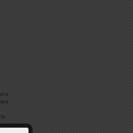
tra.
ara.
ng.