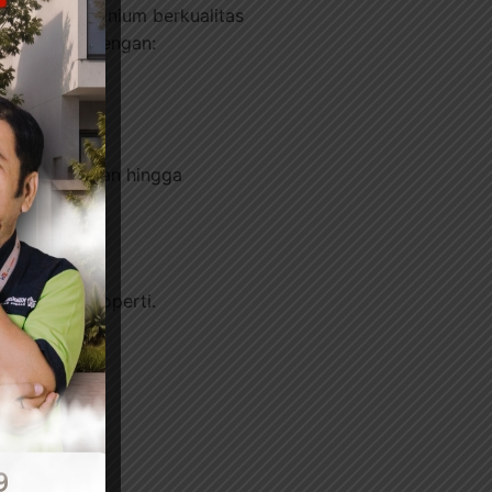
 kusen aluminium berkualitas
p membantu dengan:
ri perencanaan hingga
dan nilai properti.