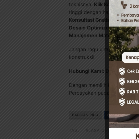
teknisnya.
Klik Konstruksi
had
tinggi dengan harga kompetit
Konsultasi Gratis
– Diskusika
Desain Optimized
– Solusi ar
Manajemen Material
– Rekome
Jangan ragu untuk konsultas
konstruksi!
Hubungi Kami: 082230000
Dengan memilih kusen alumini
Percayakan pada
Klik Konstr
BAGIKAN INI
Facebook
TAG:
#JASA DESAIN INTERIO