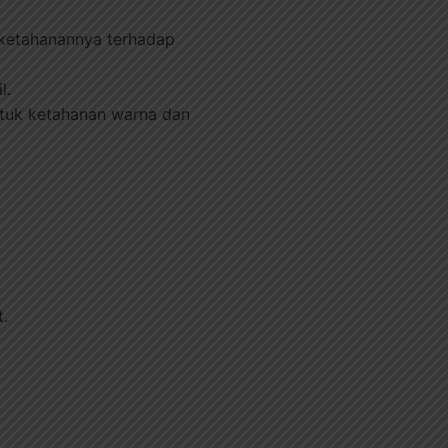
, ketahanannya terhadap
l.
untuk ketahanan warna dan
t.