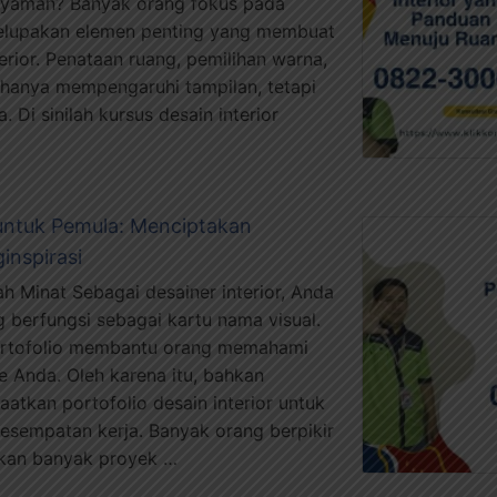
nyaman? Banyak orang fokus pada
elupakan elemen penting yang membuat
terior. Penataan ruang, pemilihan warna,
 hanya mempengaruhi tampilan, tetapi
Di sinilah kursus desain interior
r untuk Pemula: Menciptakan
nspirasi
 Minat Sebagai desainer interior, Anda
berfungsi sebagai kartu nama visual.
portofolio membantu orang memahami
me Anda. Oleh karena itu, bahkan
atkan portofolio desain interior untuk
esempatan kerja. Banyak orang berpikir
kan banyak proyek …