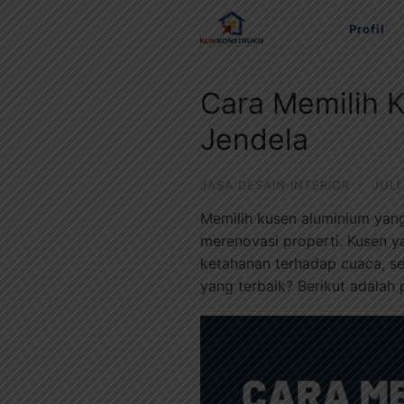
Langsung
Profil
ke
konten
Cara Memilih K
Jendela
JASA DESAIN INTERIOR
·
JULI
Memilih kusen aluminium yang
merenovasi properti. Kusen y
ketahanan terhadap cuaca, s
yang terbaik? Berikut adalah