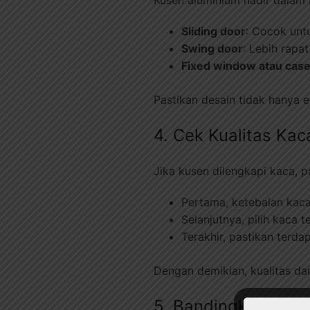
Sliding door
: Cocok unt
Swing door
: Lebih rapa
Fixed window atau cas
Pastikan desain tidak hanya es
4. Cek Kualitas Ka
Jika kusen dilengkapi kaca, p
Pertama, ketebalan kac
Selanjutnya, pilih kaca
Terakhir, pastikan terd
Dengan demikian, kualitas da
5. Bandingkan Harg