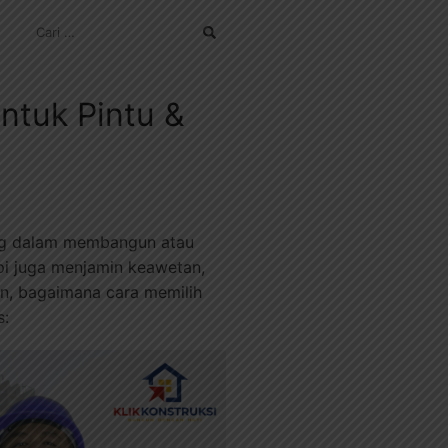
CARI
UNTUK:
ntuk Pintu &
ting dalam membangun atau
pi juga menjamin keawetan,
n, bagaimana cara memilih
s: