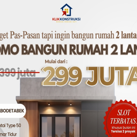
ualitas. Sebaiknya:
produk dari beberapa merek.
ransi minimal 5 tahun untuk material dan finishing.
ngan oleh Profesional
 mengurangi performa kusen. Pastikan:
 dilakukan oleh teknisi berpengalaman.
nggunakan alat dan bahan pendukung yang tepat.
Kusen Aluminium Berkualitas? Konsulta
tepat bisa menjadi tantangan, terutama jika Anda tidak fam