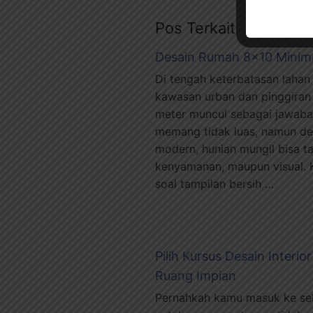
Pos Terkait
Desain Rumah 8×10 Minima
Di tengah keterbatasan lahan
kawasan urban dan pinggiran
meter muncul sebagai jawaban 
memang tidak luas, namun de
modern, hunian mungil bisa ta
kenyamanan, maupun visual. 
soal tampilan bersih …
Pilih Kursus Desain Inter
Ruang Impian
Pernahkah kamu masuk ke sebu