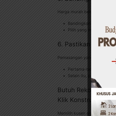
Harga murah belum tentu berk
Bandingkan spesifikasi 
Pilih yang memberikan ga
6. Pastikan Pemasa
Pemasangan yang salah dapat
Pertama-tama, pekerjaan
Selain itu, pastikan me
Butuh Rekomendasi 
Klik Konstruksi!
Memilih kusen aluminium yang 