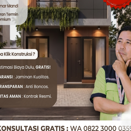
ir sebagai solusi terpercaya untuk membantu Anda memilih
if,
KlikKonstruksi
atau kunjungi instagram kami
disini
, sia
n kebutuhan dan budget Anda langsung dengan tim ahli.
sitektur yang mengutamakan fungsi dan juga efisiensi.
ndasi pemilihan bahan berkualitas dengan harga terbaik.
i via WhatsApp sekarang! Tim kami akan memandu Anda da
359
um berkualitas, Anda investasi dalam keawetan, keamanan, 
uksi
—solusi tepat untuk pintu dan jendela ideal!
Twitter
WhatsApp
R