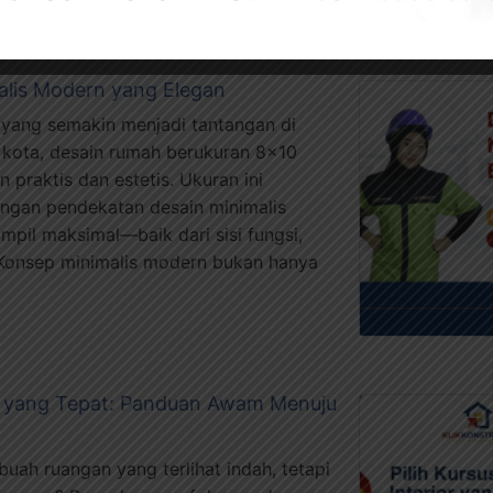
lis Modern yang Elegan
 yang semakin menjadi tantangan di
 kota, desain rumah berukuran 8×10
praktis dan estetis. Ukuran ini
ngan pendekatan desain minimalis
mpil maksimal—baik dari sisi fungsi,
Konsep minimalis modern bukan hanya
ior yang Tepat: Panduan Awam Menuju
ah ruangan yang terlihat indah, tetapi