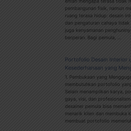
entah mengapa terasa tidak 
pembangunan fisik, namun m
ruang terasa hidup: desain in
dan pengaturan cahaya tidak
juga kenyamanan penghuninya. 
berperan. Bagi pemula, …
Portofolio Desain Interio
Kesederhanaan yang Mengi
1. Pembukaan yang Menggugah
membutuhkan portofolio yang 
Selain menampilkan karya, 
gaya, visi, dan profesionalis
desainer pemula bisa memanfa
menarik klien dan membuka k
membuat portofolio memerlu