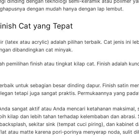
ngi dinding dengan teknologi semi-keramik atau polimer 
nghapusnya dengan mudah hanya dengan lap lembut.
inish Cat yang Tepat
r (latex atau acrylic) adalah pilihan terbaik. Cat jenis ini leb
ngan dibandingkan cat minyak.
 pemilihan finish atau tingkat kilap cat. Finish adalah kun
 terbaik untuk sebagian besar dinding dapur. Finish satin mem
 elegan tetapi juga sangat praktis. Permukaannya yang pa
Anda sangat aktif atau Anda mencari ketahanan maksimal, 
ebih kilap dan lebih tahan terhadap kelembaban dan abrasi
backsplash, sekitar sink (tempat cuci piring), dan kabinet d
 flat atau matte karena pori-porinya menyerap noda, sulit d