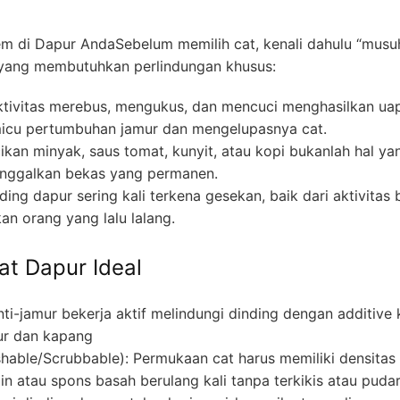
 di Dapur AndaSebelum memilih cat, kenali dahulu “musu
 yang membutuhkan perlindungan khusus:
tivitas merebus, mengukus, dan mencuci menghasilkan uap
micu pertumbuhan jamur dan mengelupasnya cat.
ikan minyak, saus tomat, kunyit, atau kopi bukanlah hal ya
inggalkan bekas yang permanen.
ing dapur sering kali terkena gesekan, baik dari aktivitas 
an orang yang lalu lalang.
Cat Dapur Ideal
ti-jamur bekerja aktif melindungi dinding dengan additiv
ur dan kapang
able/Scrubbable): Permukaan cat harus memiliki densitas 
n atau spons basah berulang kali tanpa terkikis atau pudar