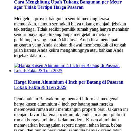
Cara Menghitung Upah Tukang Bangunan per Meter
agar Tidak Tertipu Harga Pasaran
Mengelola proyek bangunan sendiri memang terasa
memuaskan, namun seringkali biaya tukang menjadi jebakan
tak terduga. Tidak sedikit pemilik rumah yang hanya menaksir
sendiri biaya upah tukang tanpa mengetahui metode
perhitungan yang tepat. Akibatnya, Anda bisa mendapati
anggaran yang Anda siapkan di awal membengkak di tengah
jalan karena Anda keliru menghitungnya atau bahkan Anda
terjebak dalam …
Harga Kusen Aluminium 4 Inch per Batang di Pasaran
Lokal: Fakta & Tren 2025
Pendahuluan Banyak orang mencari informasi mengenai
harga kusen aluminium 4 inch per batang saat mereka
merenovasi rumah atau membangun properti baru. Ukuran ini
menjadi favorit karena cocok untuk jendela maupun pintu di
rumah bergaya minimalis dan modern. Kusen aluminium
menawarkan keunggulan seperti ringan, tahan lama, bebas
rayap, dan minim perawatan, sehingga banyak orang lebih