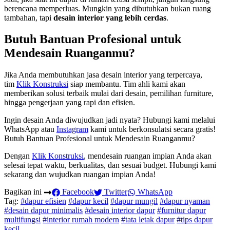
berencana memperluas. Mungkin yang dibutuhkan bukan ruang
tambahan, tapi
desain interior yang lebih cerdas
.
Butuh Bantuan Profesional untuk
Mendesain Ruanganmu?
Jika Anda membutuhkan jasa desain interior yang terpercaya,
tim
Klik Konstruksi
siap membantu. Tim ahli kami akan
memberikan solusi terbaik mulai dari desain, pemilihan furniture,
hingga pengerjaan yang rapi dan efisien.
Ingin desain Anda diwujudkan jadi nyata? Hubungi kami melalui
WhatsApp atau
Instagram
kami untuk berkonsulatsi secara gratis!
Butuh Bantuan Profesional untuk Mendesain Ruanganmu?
Dengan
Klik Konstruksi
, mendesain ruangan impian Anda akan
selesai tepat waktu, berkualitas, dan sesuai budget. Hubungi kami
sekarang dan wujudkan ruangan impian Anda!
Bagikan ini
Facebook
Twitter
WhatsApp
Tag:
#dapur efisien
#dapur kecil
#dapur mungil
#dapur nyaman
#desain dapur minimalis
#desain interior dapur
#furnitur dapur
multifungsi
#interior rumah modern
#tata letak dapur
#tips dapur
kecil