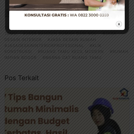
BAGIKAN INI
Facebook
Twitter
WhatsApp
TAG:
#DESAIN INTERIOR MINIMALIS
#DESAIN RUANG
TAMU
#JASA BANGUN RUMAH DARI NOL
#JASA
DESAIN INTERIOR
#JASA DESAIN RUMAH
#JASADESAININTERIORPROFESIONAL
#KLIK
KONSTRUKSI
#RUANG TAMU KECIL MODERN
#RUMAH
IMPIAN BOGOR
#WARNA CAT RUANG TAMU
Pos Terkait