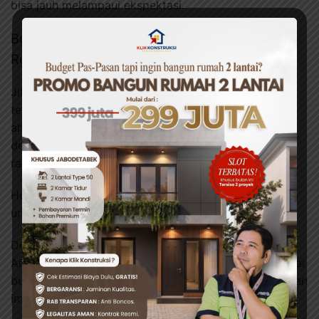
bisa jauh melampaui ekspektasi.
Butuh Bantuan Profesional untuk Mendesain
Ruanganmu?
Jika Anda membutuhkan jasa desain interior yang
terpercaya, tim
Klik Konstruksi
siap membantu. Tim
ahli kami akan memberikan solusi terbaik mulai dari
desain, pemilihan furniture, hingga pengerjaan yang
rapi dan efisien.
Hubungi kami melalui WhatsApp atau
Instagram
kami
untuk berkonsulatsi secara gratis.
Dengan
Klik Konstruksi
, mendesain ruangan impian
Anda akan selesai tepat waktu, berkualitas, dan sesuai
budget. Hubungi kami sekarang dan wujudkan ruangan
impian Anda!