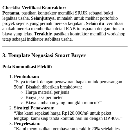
Checklist Verifikasi Kontraktor:
Pertama,
pastikan kontraktor memiliki SIUJK sebagai bukti
legalitas usaha.
Selanjutnya,
mintalah untuk melihat portofolio
proyek sejenis yang pernah mereka kerjakan.
Selain itu
verifikasi
apakah mereka memberikan detail RAB transparan dengan rincian
biaya yang jelas.
Terakhir,
pastikan kontraktor memiliki workshop
tetap sebagai indikator stabilitas usaha.
3. Template Negosiasi Smart Buyer
Pola Komunikasi Efektif:
Pembukaan:
“Saya tertarik dengan penawaran bapak untuk pemasangan
50m². Bisakah diberikan breakdown:
Harga material per jenis
Biaya jasa per meter
Biaya tambahan yang mungkin muncul?”
Strategi Penawaran:
“Jika kami sepakati harga Rp120.000/m² untuk paket
lengkap, kami siap tanda kontrak hari ini dengan DP 40%.”
Penyelesaian:
“Kami mengusulkan pembayaran terakhir 20% setelah tes