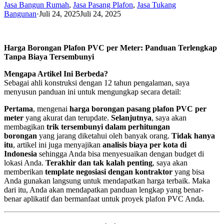
Jasa Bangun Rumah
,
Jasa Pasang Plafon
,
Jasa Tukang
Bangunan
·
Juli 24, 2025
Juli 24, 2025
Harga Borongan Plafon PVC per Meter: Panduan Terlengkap
Tanpa Biaya Tersembunyi
Mengapa Artikel Ini Berbeda?
Sebagai ahli konstruksi dengan 12 tahun pengalaman, saya
menyusun panduan ini untuk mengungkap secara detail:
Pertama
, mengenai
harga borongan pasang plafon PVC per
meter
yang akurat dan terupdate.
Selanjutnya
, saya akan
membagikan
trik tersembunyi dalam perhitungan
borongan
yang jarang diketahui oleh banyak orang.
Tidak hanya
itu
, artikel ini juga menyajikan
analisis biaya per kota di
Indonesia
sehingga Anda bisa menyesuaikan dengan budget di
lokasi Anda.
Terakhir dan tak kalah penting
, saya akan
memberikan
template negosiasi dengan kontraktor
yang bisa
Anda gunakan langsung untuk mendapatkan harga terbaik. Maka
dari itu, Anda akan mendapatkan panduan lengkap yang benar-
benar aplikatif dan bermanfaat untuk proyek plafon PVC Anda.