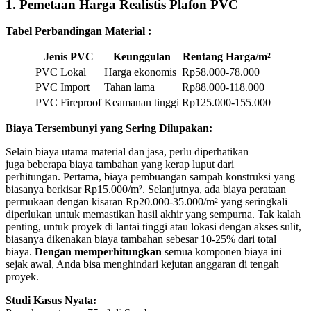
1. Pemetaan Harga Realistis Plafon PVC
Tabel Perbandingan Material :
Jenis PVC
Keunggulan
Rentang Harga/m²
PVC Lokal
Harga ekonomis
Rp58.000-78.000
PVC Import
Tahan lama
Rp88.000-118.000
PVC Fireproof
Keamanan tinggi
Rp125.000-155.000
Biaya Tersembunyi yang Sering Dilupakan:
Selain biaya utama material dan jasa, perlu diperhatikan
juga beberapa biaya tambahan yang kerap luput dari
perhitungan. Pertama, biaya pembuangan sampah konstruksi yang
biasanya berkisar Rp15.000/m². Selanjutnya, ada biaya perataan
permukaan dengan kisaran Rp20.000-35.000/m² yang seringkali
diperlukan untuk memastikan hasil akhir yang sempurna. Tak kalah
penting, untuk proyek di lantai tinggi atau lokasi dengan akses sulit,
biasanya dikenakan biaya tambahan sebesar 10-25% dari total
biaya.
Dengan memperhitungkan
semua komponen biaya ini
sejak awal, Anda bisa menghindari kejutan anggaran di tengah
proyek.
Studi Kasus Nyata: