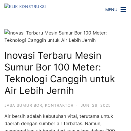
Langsung
MENU
ke
konten
Inovasi Terbaru Mesin
Sumur Bor 100 Meter:
Teknologi Canggih untuk
Air Lebih Jernih
JASA SUMUR BOR
,
KONTRAKTOR
·
JUNI 26, 2025
Air bersih adalah kebutuhan vital, terutama untuk
daerah dengan sumber air terbatas. Namun,
mendapatkan air jernih dari sumur bor dalam (100